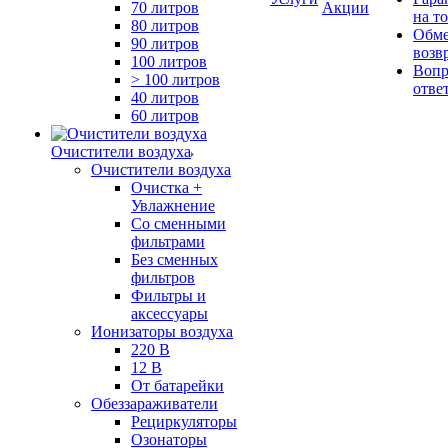
70 литров
Акции
на т
80 литров
Обме
90 литров
возв
100 литров
Вопр
> 100 литров
отве
40 литров
60 литров
Очистители воздуха
Очистители воздуха
Очистка +
Увлажнение
Cо сменными
фильтрами
Без сменных
фильтров
Фильтры и
аксессуары
Ионизаторы воздуха
220 В
12 В
От батарейки
Обеззараживатели
Рециркуляторы
Озонаторы