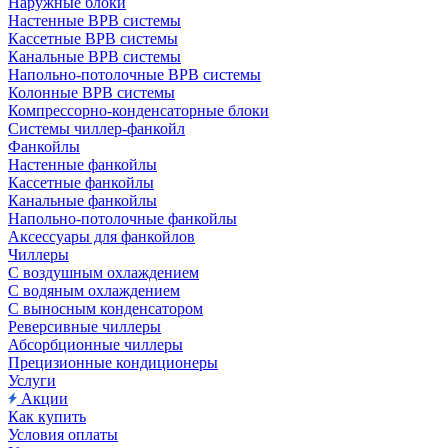
Наружные блоки
Настенные ВРВ системы
Кассетные ВРВ системы
Канальные ВРВ системы
Напольно-потолочные ВРВ системы
Колонные ВРВ системы
Компрессорно-конденсаторные блоки
Системы чиллер-фанкойл
Фанкойлы
Настенные фанкойлы
Кассетные фанкойлы
Канальные фанкойлы
Напольно-потолочные фанкойлы
Аксессуары для фанкойлов
Чиллеры
С воздушным охлаждением
С водяным охлаждением
С выносным конденсатором
Реверсивные чиллеры
Абсорбционные чиллеры
Прецизионные кондиционеры
Услуги
Акции
Как купить
Условия оплаты