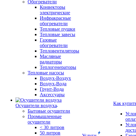
Обогреватели
Конвекторы
электрические
Инфракрасные
обогреватели
Тепловые пушки
Тепловые завесы
Газовые
обогреватели
Тепловентиляторы
Масляные
радиаторы
Теплогенераторы
Тепловые насосы
Воздух-Воздух
Воздух-Вода
Грунт-Вода
Аксессуары
Как купит
Осушители воздуха
Бытовые осушители
Усло
Промышленные
опла
осушители
Усло
< 30 литров
дост
50 литров
Услуги
Гара