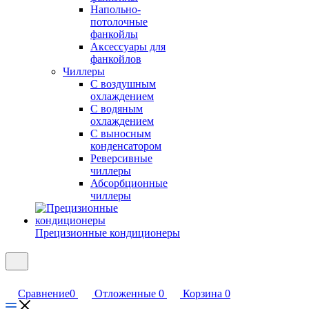
Напольно-
потолочные
фанкойлы
Аксессуары для
фанкойлов
Чиллеры
С воздушным
охлаждением
С водяным
охлаждением
С выносным
конденсатором
Реверсивные
чиллеры
Абсорбционные
чиллеры
Прецизионные кондиционеры
Сравнение
0
Отложенные
0
Корзина
0