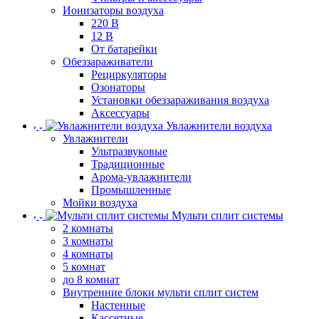
Ионизаторы воздуха
220 В
12 В
От батарейки
Обеззараживатели
Рециркуляторы
Озонаторы
Установки обеззараживания воздуха
Аксессуары
Увлажнители воздуха
Увлажнители
Ультразвуковые
Традиционные
Арома-увлажнители
Промышленные
Мойки воздуха
Мульти сплит системы
2 комнаты
3 комнаты
4 комнаты
5 комнат
до 8 комнат
Внутренние блоки мульти сплит систем
Настенные
Кассетные