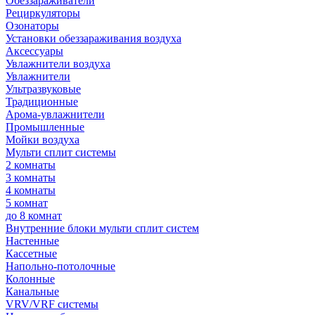
Обеззараживатели
Рециркуляторы
Озонаторы
Установки обеззараживания воздуха
Аксессуары
Увлажнители воздуха
Увлажнители
Ультразвуковые
Традиционные
Арома-увлажнители
Промышленные
Мойки воздуха
Мульти сплит системы
2 комнаты
3 комнаты
4 комнаты
5 комнат
до 8 комнат
Внутренние блоки мульти сплит систем
Настенные
Кассетные
Напольно-потолочные
Колонные
Канальные
VRV/VRF системы