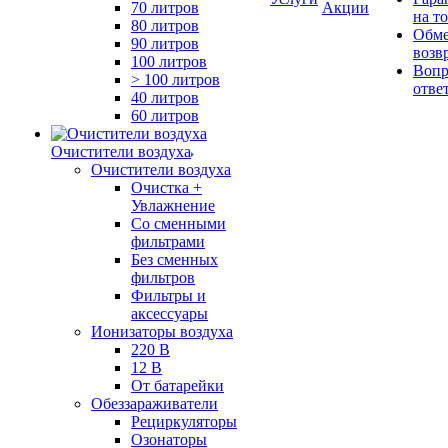
70 литров
Акции
на т
80 литров
Обме
90 литров
возв
100 литров
Вопр
> 100 литров
отве
40 литров
60 литров
Очистители воздуха
Очистители воздуха
Очистка +
Увлажнение
Cо сменными
фильтрами
Без сменных
фильтров
Фильтры и
аксессуары
Ионизаторы воздуха
220 В
12 В
От батарейки
Обеззараживатели
Рециркуляторы
Озонаторы