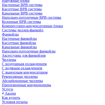
Наружные блоки
Настенные ВРВ системы
Кассетные ВРВ системы
Канальные ВРВ системы
Напольно-потолочные ВРВ системы
Колонные ВРВ системы
Компрессорно-конденсаторные блоки
Системы чиллер-фанкойл
Фанкойлы
Настенные фанкойлы
Кассетные фанкойлы
Канальные фанкойлы
Напольно-потолочные фанкойлы
Аксессуары для фанкойлов
Чиллеры
С воздушным охлаждением
С водяным охлаждением
С выносным конденсатором
Реверсивные чиллеры
Абсорбционные чиллеры
Прецизионные кондиционеры
Услуги
Акции
Как купить
Условия оплаты