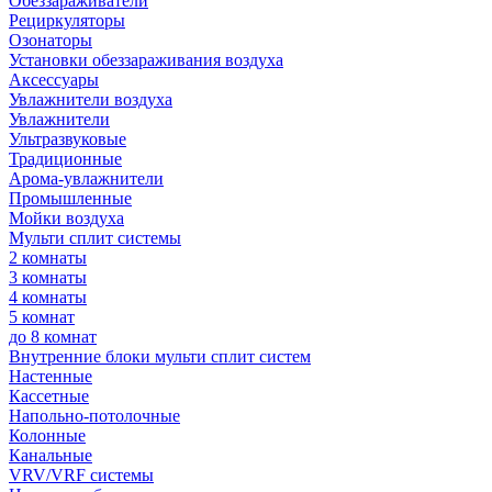
Обеззараживатели
Рециркуляторы
Озонаторы
Установки обеззараживания воздуха
Аксессуары
Увлажнители воздуха
Увлажнители
Ультразвуковые
Традиционные
Арома-увлажнители
Промышленные
Мойки воздуха
Мульти сплит системы
2 комнаты
3 комнаты
4 комнаты
5 комнат
до 8 комнат
Внутренние блоки мульти сплит систем
Настенные
Кассетные
Напольно-потолочные
Колонные
Канальные
VRV/VRF системы