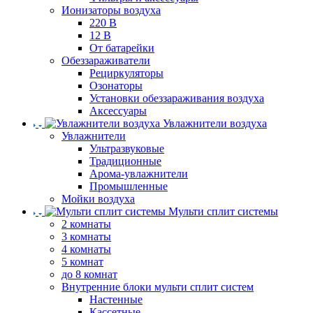
Ионизаторы воздуха
220 В
12 В
От батарейки
Обеззараживатели
Рециркуляторы
Озонаторы
Установки обеззараживания воздуха
Аксессуары
Увлажнители воздуха
Увлажнители
Ультразвуковые
Традиционные
Арома-увлажнители
Промышленные
Мойки воздуха
Мульти сплит системы
2 комнаты
3 комнаты
4 комнаты
5 комнат
до 8 комнат
Внутренние блоки мульти сплит систем
Настенные
Кассетные