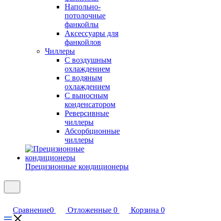
Напольно-
потолочные
фанкойлы
Аксессуары для
фанкойлов
Чиллеры
С воздушным
охлаждением
С водяным
охлаждением
С выносным
конденсатором
Реверсивные
чиллеры
Абсорбционные
чиллеры
Прецизионные кондиционеры
Сравнение
0
Отложенные
0
Корзина
0