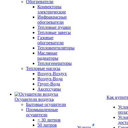
Обогреватели
Конвекторы
электрические
Инфракрасные
обогреватели
Тепловые пушки
Тепловые завесы
Газовые
обогреватели
Тепловентиляторы
Масляные
радиаторы
Теплогенераторы
Тепловые насосы
Воздух-Воздух
Воздух-Вода
Грунт-Вода
Аксессуары
Как купит
Осушители воздуха
Бытовые осушители
Усло
Промышленные
опла
осушители
Усло
< 30 литров
дост
50 литров
Услуги
Гара