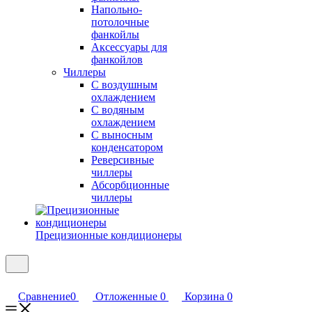
Напольно-
потолочные
фанкойлы
Аксессуары для
фанкойлов
Чиллеры
С воздушным
охлаждением
С водяным
охлаждением
С выносным
конденсатором
Реверсивные
чиллеры
Абсорбционные
чиллеры
Прецизионные кондиционеры
Сравнение
0
Отложенные
0
Корзина
0