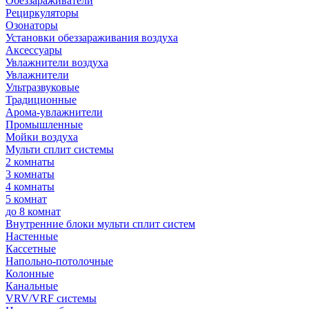
Обеззараживатели
Рециркуляторы
Озонаторы
Установки обеззараживания воздуха
Аксессуары
Увлажнители воздуха
Увлажнители
Ультразвуковые
Традиционные
Арома-увлажнители
Промышленные
Мойки воздуха
Мульти сплит системы
2 комнаты
3 комнаты
4 комнаты
5 комнат
до 8 комнат
Внутренние блоки мульти сплит систем
Настенные
Кассетные
Напольно-потолочные
Колонные
Канальные
VRV/VRF системы