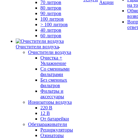
70 литров
Акции
на т
80 литров
Обме
90 литров
возв
100 литров
Вопр
> 100 литров
отве
40 литров
60 литров
Очистители воздуха
Очистители воздуха
Очистка +
Увлажнение
Cо сменными
фильтрами
Без сменных
фильтров
Фильтры и
аксессуары
Ионизаторы воздуха
220 В
12 В
От батарейки
Обеззараживатели
Рециркуляторы
Озонаторы