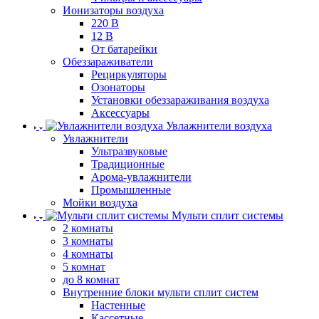
Ионизаторы воздуха
220 В
12 В
От батарейки
Обеззараживатели
Рециркуляторы
Озонаторы
Установки обеззараживания воздуха
Аксессуары
Увлажнители воздуха
Увлажнители
Ультразвуковые
Традиционные
Арома-увлажнители
Промышленные
Мойки воздуха
Мульти сплит системы
2 комнаты
3 комнаты
4 комнаты
5 комнат
до 8 комнат
Внутренние блоки мульти сплит систем
Настенные
Кассетные