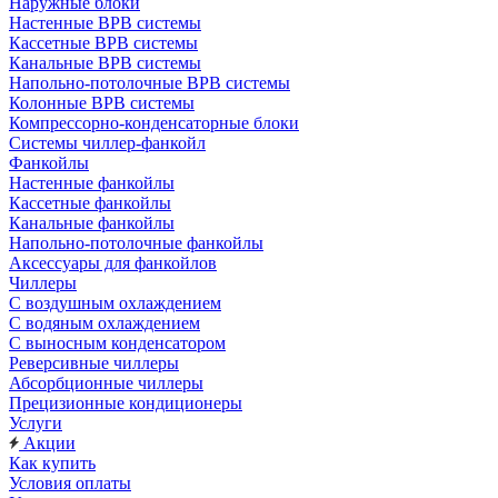
Наружные блоки
Настенные ВРВ системы
Кассетные ВРВ системы
Канальные ВРВ системы
Напольно-потолочные ВРВ системы
Колонные ВРВ системы
Компрессорно-конденсаторные блоки
Системы чиллер-фанкойл
Фанкойлы
Настенные фанкойлы
Кассетные фанкойлы
Канальные фанкойлы
Напольно-потолочные фанкойлы
Аксессуары для фанкойлов
Чиллеры
С воздушным охлаждением
С водяным охлаждением
С выносным конденсатором
Реверсивные чиллеры
Абсорбционные чиллеры
Прецизионные кондиционеры
Услуги
Акции
Как купить
Условия оплаты