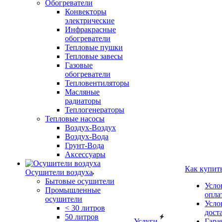
Обогреватели
Конвекторы
электрические
Инфракрасные
обогреватели
Тепловые пушки
Тепловые завесы
Газовые
обогреватели
Тепловентиляторы
Масляные
радиаторы
Теплогенераторы
Тепловые насосы
Воздух-Воздух
Воздух-Вода
Грунт-Вода
Аксессуары
Как купит
Осушители воздуха
Бытовые осушители
Усло
Промышленные
опла
осушители
Усло
< 30 литров
дост
50 литров
Услуги
Гара