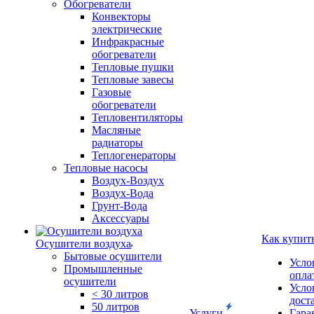
Обогреватели
Конвекторы
электрические
Инфракрасные
обогреватели
Тепловые пушки
Тепловые завесы
Газовые
обогреватели
Тепловентиляторы
Масляные
радиаторы
Теплогенераторы
Тепловые насосы
Воздух-Воздух
Воздух-Вода
Грунт-Вода
Аксессуары
Как купит
Осушители воздуха
Бытовые осушители
Усло
Промышленные
опла
осушители
Усло
< 30 литров
дост
50 литров
Услуги
Гара