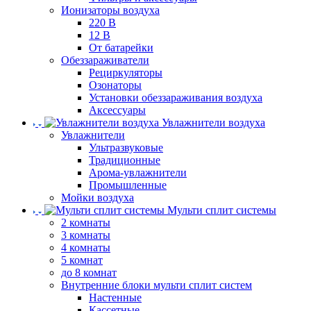
Ионизаторы воздуха
220 В
12 В
От батарейки
Обеззараживатели
Рециркуляторы
Озонаторы
Установки обеззараживания воздуха
Аксессуары
Увлажнители воздуха
Увлажнители
Ультразвуковые
Традиционные
Арома-увлажнители
Промышленные
Мойки воздуха
Мульти сплит системы
2 комнаты
3 комнаты
4 комнаты
5 комнат
до 8 комнат
Внутренние блоки мульти сплит систем
Настенные
Кассетные