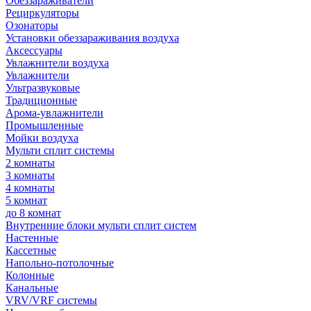
Обеззараживатели
Рециркуляторы
Озонаторы
Установки обеззараживания воздуха
Аксессуары
Увлажнители воздуха
Увлажнители
Ультразвуковые
Традиционные
Арома-увлажнители
Промышленные
Мойки воздуха
Мульти сплит системы
2 комнаты
3 комнаты
4 комнаты
5 комнат
до 8 комнат
Внутренние блоки мульти сплит систем
Настенные
Кассетные
Напольно-потолочные
Колонные
Канальные
VRV/VRF системы