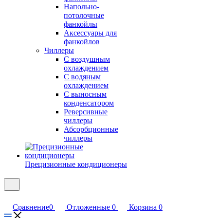
Напольно-
потолочные
фанкойлы
Аксессуары для
фанкойлов
Чиллеры
С воздушным
охлаждением
С водяным
охлаждением
С выносным
конденсатором
Реверсивные
чиллеры
Абсорбционные
чиллеры
Прецизионные кондиционеры
Сравнение
0
Отложенные
0
Корзина
0