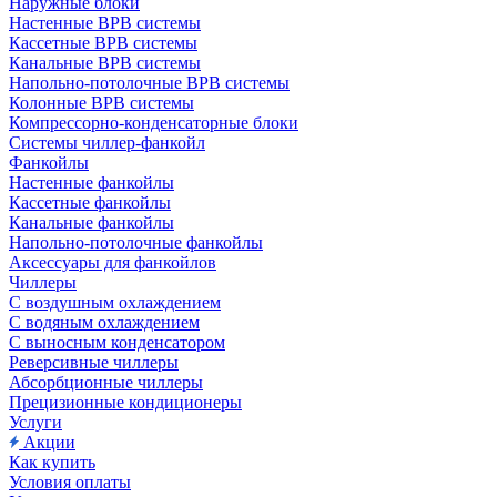
Наружные блоки
Настенные ВРВ системы
Кассетные ВРВ системы
Канальные ВРВ системы
Напольно-потолочные ВРВ системы
Колонные ВРВ системы
Компрессорно-конденсаторные блоки
Системы чиллер-фанкойл
Фанкойлы
Настенные фанкойлы
Кассетные фанкойлы
Канальные фанкойлы
Напольно-потолочные фанкойлы
Аксессуары для фанкойлов
Чиллеры
С воздушным охлаждением
С водяным охлаждением
С выносным конденсатором
Реверсивные чиллеры
Абсорбционные чиллеры
Прецизионные кондиционеры
Услуги
Акции
Как купить
Условия оплаты