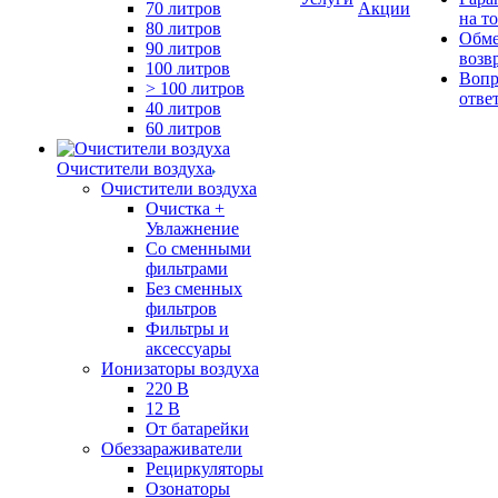
70 литров
Акции
на т
80 литров
Обме
90 литров
возв
100 литров
Вопр
> 100 литров
отве
40 литров
60 литров
Очистители воздуха
Очистители воздуха
Очистка +
Увлажнение
Cо сменными
фильтрами
Без сменных
фильтров
Фильтры и
аксессуары
Ионизаторы воздуха
220 В
12 В
От батарейки
Обеззараживатели
Рециркуляторы
Озонаторы