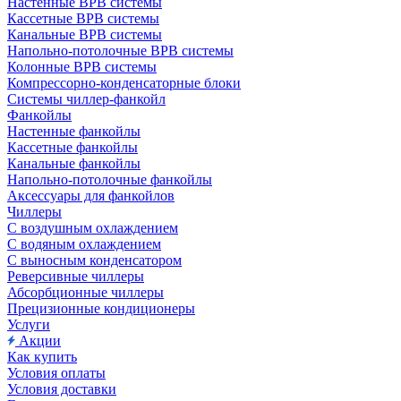
Настенные ВРВ системы
Кассетные ВРВ системы
Канальные ВРВ системы
Напольно-потолочные ВРВ системы
Колонные ВРВ системы
Компрессорно-конденсаторные блоки
Системы чиллер-фанкойл
Фанкойлы
Настенные фанкойлы
Кассетные фанкойлы
Канальные фанкойлы
Напольно-потолочные фанкойлы
Аксессуары для фанкойлов
Чиллеры
С воздушным охлаждением
С водяным охлаждением
С выносным конденсатором
Реверсивные чиллеры
Абсорбционные чиллеры
Прецизионные кондиционеры
Услуги
Акции
Как купить
Условия оплаты
Условия доставки