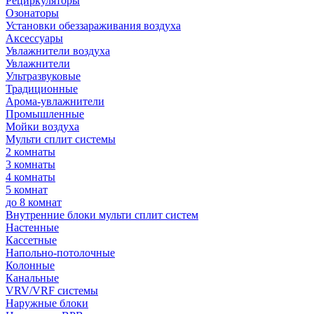
Рециркуляторы
Озонаторы
Установки обеззараживания воздуха
Аксессуары
Увлажнители воздуха
Увлажнители
Ультразвуковые
Традиционные
Арома-увлажнители
Промышленные
Мойки воздуха
Мульти сплит системы
2 комнаты
3 комнаты
4 комнаты
5 комнат
до 8 комнат
Внутренние блоки мульти сплит систем
Настенные
Кассетные
Напольно-потолочные
Колонные
Канальные
VRV/VRF системы
Наружные блоки