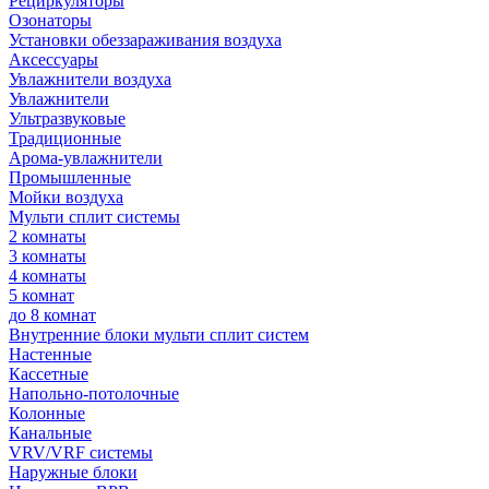
Рециркуляторы
Озонаторы
Установки обеззараживания воздуха
Аксессуары
Увлажнители воздуха
Увлажнители
Ультразвуковые
Традиционные
Арома-увлажнители
Промышленные
Мойки воздуха
Мульти сплит системы
2 комнаты
3 комнаты
4 комнаты
5 комнат
до 8 комнат
Внутренние блоки мульти сплит систем
Настенные
Кассетные
Напольно-потолочные
Колонные
Канальные
VRV/VRF системы
Наружные блоки