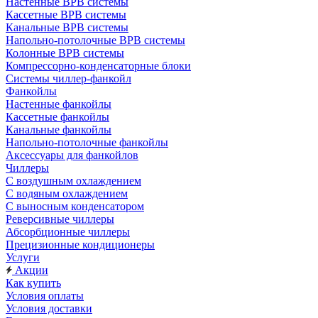
Настенные ВРВ системы
Кассетные ВРВ системы
Канальные ВРВ системы
Напольно-потолочные ВРВ системы
Колонные ВРВ системы
Компрессорно-конденсаторные блоки
Системы чиллер-фанкойл
Фанкойлы
Настенные фанкойлы
Кассетные фанкойлы
Канальные фанкойлы
Напольно-потолочные фанкойлы
Аксессуары для фанкойлов
Чиллеры
С воздушным охлаждением
С водяным охлаждением
С выносным конденсатором
Реверсивные чиллеры
Абсорбционные чиллеры
Прецизионные кондиционеры
Услуги
Акции
Как купить
Условия оплаты
Условия доставки