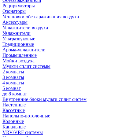
Обеззараживатели
Рециркуляторы
Озонаторы
Установки обеззараживания воздуха
Аксессуары
Увлажнители воздуха
Увлажнители
Ультразвуковые
Традиционные
Арома-увлажнители
Промышленные
Мойки воздуха
Мульти сплит системы
2 комнаты
3 комнаты
4 комнаты
5 комнат
до 8 комнат
Внутренние блоки мульти сплит систем
Настенные
Кассетные
Напольно-потолочные
Колонные
Канальные
VRV/VRF системы