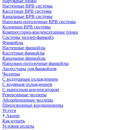
Наружные блоки
Настенные ВРВ системы
Кассетные ВРВ системы
Канальные ВРВ системы
Напольно-потолочные ВРВ системы
Колонные ВРВ системы
Компрессорно-конденсаторные блоки
Системы чиллер-фанкойл
Фанкойлы
Настенные фанкойлы
Кассетные фанкойлы
Канальные фанкойлы
Напольно-потолочные фанкойлы
Аксессуары для фанкойлов
Чиллеры
С воздушным охлаждением
С водяным охлаждением
С выносным конденсатором
Реверсивные чиллеры
Абсорбционные чиллеры
Прецизионные кондиционеры
Услуги
Акции
Как купить
Условия оплаты