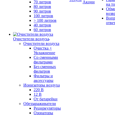
70 литров
Акции
на т
80 литров
Обме
90 литров
возв
100 литров
Вопр
> 100 литров
отве
40 литров
60 литров
Очистители воздуха
Очистители воздуха
Очистка +
Увлажнение
Cо сменными
фильтрами
Без сменных
фильтров
Фильтры и
аксессуары
Ионизаторы воздуха
220 В
12 В
От батарейки
Обеззараживатели
Рециркуляторы
Озонаторы