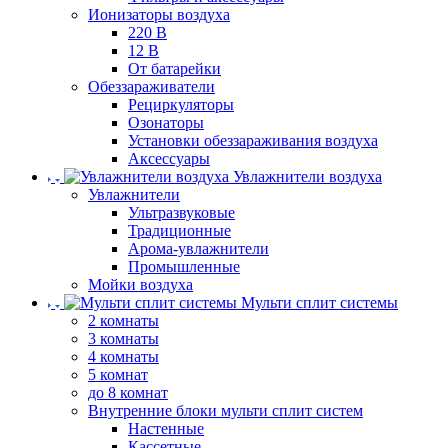
Ионизаторы воздуха
220 В
12 В
От батарейки
Обеззараживатели
Рециркуляторы
Озонаторы
Установки обеззараживания воздуха
Аксессуары
Увлажнители воздуха
Увлажнители
Ультразвуковые
Традиционные
Арома-увлажнители
Промышленные
Мойки воздуха
Мульти сплит системы
2 комнаты
3 комнаты
4 комнаты
5 комнат
до 8 комнат
Внутренние блоки мульти сплит систем
Настенные
Кассетные