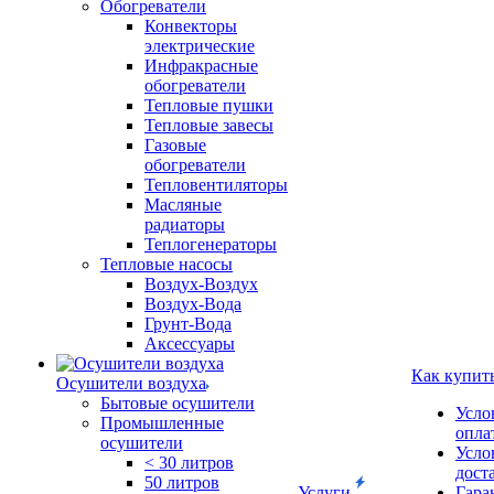
Обогреватели
Конвекторы
электрические
Инфракрасные
обогреватели
Тепловые пушки
Тепловые завесы
Газовые
обогреватели
Тепловентиляторы
Масляные
радиаторы
Теплогенераторы
Тепловые насосы
Воздух-Воздух
Воздух-Вода
Грунт-Вода
Аксессуары
Как купит
Осушители воздуха
Бытовые осушители
Усло
Промышленные
опла
осушители
Усло
< 30 литров
дост
50 литров
Услуги
Гара