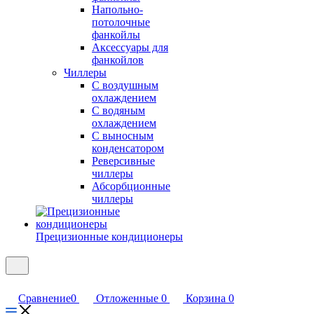
Напольно-
потолочные
фанкойлы
Аксессуары для
фанкойлов
Чиллеры
С воздушным
охлаждением
С водяным
охлаждением
С выносным
конденсатором
Реверсивные
чиллеры
Абсорбционные
чиллеры
Прецизионные кондиционеры
Сравнение
0
Отложенные
0
Корзина
0