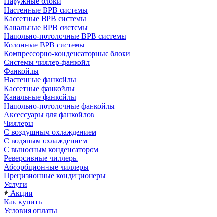
Наружные блоки
Настенные ВРВ системы
Кассетные ВРВ системы
Канальные ВРВ системы
Напольно-потолочные ВРВ системы
Колонные ВРВ системы
Компрессорно-конденсаторные блоки
Системы чиллер-фанкойл
Фанкойлы
Настенные фанкойлы
Кассетные фанкойлы
Канальные фанкойлы
Напольно-потолочные фанкойлы
Аксессуары для фанкойлов
Чиллеры
С воздушным охлаждением
С водяным охлаждением
С выносным конденсатором
Реверсивные чиллеры
Абсорбционные чиллеры
Прецизионные кондиционеры
Услуги
Акции
Как купить
Условия оплаты