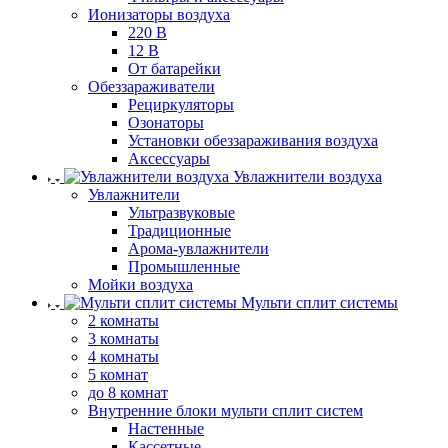
Ионизаторы воздуха
220 В
12 В
От батарейки
Обеззараживатели
Рециркуляторы
Озонаторы
Установки обеззараживания воздуха
Аксессуары
Увлажнители воздуха
Увлажнители
Ультразвуковые
Традиционные
Арома-увлажнители
Промышленные
Мойки воздуха
Мульти сплит системы
2 комнаты
3 комнаты
4 комнаты
5 комнат
до 8 комнат
Внутренние блоки мульти сплит систем
Настенные
Кассетные