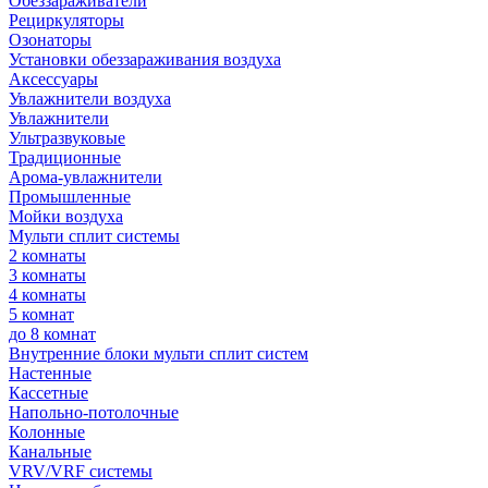
Обеззараживатели
Рециркуляторы
Озонаторы
Установки обеззараживания воздуха
Аксессуары
Увлажнители воздуха
Увлажнители
Ультразвуковые
Традиционные
Арома-увлажнители
Промышленные
Мойки воздуха
Мульти сплит системы
2 комнаты
3 комнаты
4 комнаты
5 комнат
до 8 комнат
Внутренние блоки мульти сплит систем
Настенные
Кассетные
Напольно-потолочные
Колонные
Канальные
VRV/VRF системы