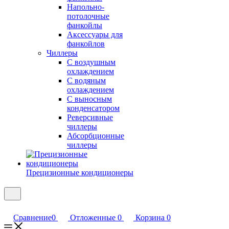
Напольно-
потолочные
фанкойлы
Аксессуары для
фанкойлов
Чиллеры
С воздушным
охлаждением
С водяным
охлаждением
С выносным
конденсатором
Реверсивные
чиллеры
Абсорбционные
чиллеры
Прецизионные кондиционеры
Сравнение
0
Отложенные
0
Корзина
0