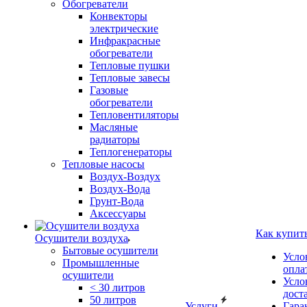
Обогреватели
Конвекторы
электрические
Инфракрасные
обогреватели
Тепловые пушки
Тепловые завесы
Газовые
обогреватели
Тепловентиляторы
Масляные
радиаторы
Теплогенераторы
Тепловые насосы
Воздух-Воздух
Воздух-Вода
Грунт-Вода
Аксессуары
Как купит
Осушители воздуха
Бытовые осушители
Усло
Промышленные
опла
осушители
Усло
< 30 литров
дост
50 литров
Услуги
Гара