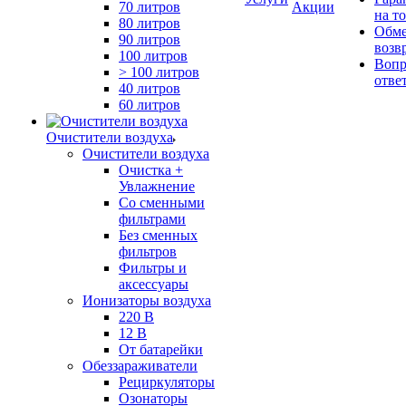
70 литров
Акции
на т
80 литров
Обме
90 литров
возв
100 литров
Вопр
> 100 литров
отве
40 литров
60 литров
Очистители воздуха
Очистители воздуха
Очистка +
Увлажнение
Cо сменными
фильтрами
Без сменных
фильтров
Фильтры и
аксессуары
Ионизаторы воздуха
220 В
12 В
От батарейки
Обеззараживатели
Рециркуляторы
Озонаторы