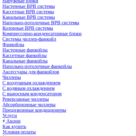
Наружные блоки
Настенные ВРВ системы
Кассетные ВРВ системы
Канальные ВРВ системы
Напольно-потолочные ВРВ системы
Колонные ВРВ системы
Компрессорно-конденсаторные блоки
Системы чиллер-фанкойл
Фанкойлы
Настенные фанкойлы
Кассетные фанкойлы
Канальные фанкойлы
Напольно-потолочные фанкойлы
Аксессуары для фанкойлов
Чиллеры
С воздушным охлаждением
С водяным охлаждением
С выносным конденсатором
Реверсивные чиллеры
Абсорбционные чиллеры
Прецизионные кондиционеры
Услуги
Акции
Как купить
Условия оплаты