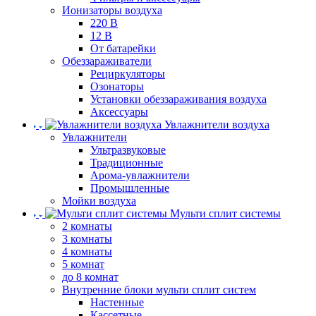
Ионизаторы воздуха
220 В
12 В
От батарейки
Обеззараживатели
Рециркуляторы
Озонаторы
Установки обеззараживания воздуха
Аксессуары
Увлажнители воздуха
Увлажнители
Ультразвуковые
Традиционные
Арома-увлажнители
Промышленные
Мойки воздуха
Мульти сплит системы
2 комнаты
3 комнаты
4 комнаты
5 комнат
до 8 комнат
Внутренние блоки мульти сплит систем
Настенные
Кассетные