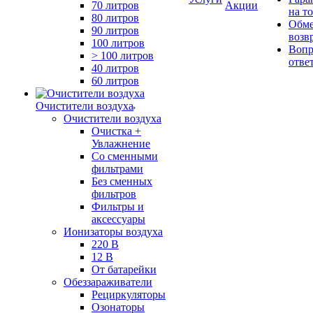
70 литров
Акции
на т
80 литров
Обме
90 литров
возв
100 литров
Вопр
> 100 литров
отве
40 литров
60 литров
Очистители воздуха
Очистители воздуха
Очистка +
Увлажнение
Cо сменными
фильтрами
Без сменных
фильтров
Фильтры и
аксессуары
Ионизаторы воздуха
220 В
12 В
От батарейки
Обеззараживатели
Рециркуляторы
Озонаторы