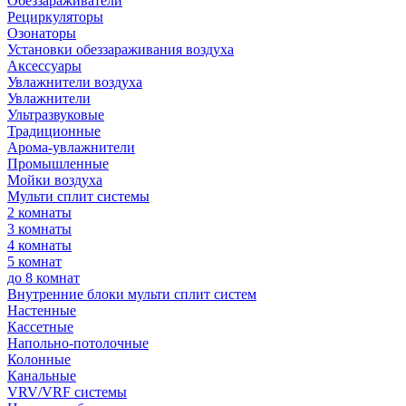
Обеззараживатели
Рециркуляторы
Озонаторы
Установки обеззараживания воздуха
Аксессуары
Увлажнители воздуха
Увлажнители
Ультразвуковые
Традиционные
Арома-увлажнители
Промышленные
Мойки воздуха
Мульти сплит системы
2 комнаты
3 комнаты
4 комнаты
5 комнат
до 8 комнат
Внутренние блоки мульти сплит систем
Настенные
Кассетные
Напольно-потолочные
Колонные
Канальные
VRV/VRF системы