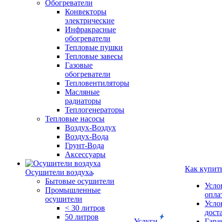
Обогреватели
Конвекторы
электрические
Инфракрасные
обогреватели
Тепловые пушки
Тепловые завесы
Газовые
обогреватели
Тепловентиляторы
Масляные
радиаторы
Теплогенераторы
Тепловые насосы
Воздух-Воздух
Воздух-Вода
Грунт-Вода
Аксессуары
Как купит
Осушители воздуха
Бытовые осушители
Усло
Промышленные
опла
осушители
Усло
< 30 литров
дост
50 литров
Услуги
Гара