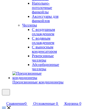
Напольно-
потолочные
фанкойлы
Аксессуары для
фанкойлов
Чиллеры
С воздушным
охлаждением
С водяным
охлаждением
С выносным
конденсатором
Реверсивные
чиллеры
Абсорбционные
чиллеры
Прецизионные кондиционеры
Сравнение
0
Отложенные
0
Корзина
0