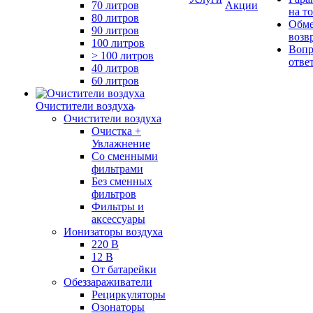
70 литров
Акции
на т
80 литров
Обме
90 литров
возв
100 литров
Вопр
> 100 литров
отве
40 литров
60 литров
Очистители воздуха
Очистители воздуха
Очистка +
Увлажнение
Cо сменными
фильтрами
Без сменных
фильтров
Фильтры и
аксессуары
Ионизаторы воздуха
220 В
12 В
От батарейки
Обеззараживатели
Рециркуляторы
Озонаторы