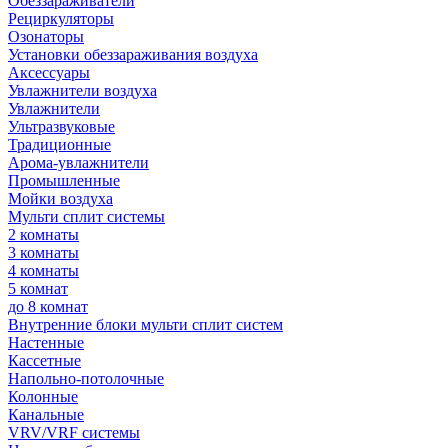
Обеззараживатели
Рециркуляторы
Озонаторы
Установки обеззараживания воздуха
Аксессуары
Увлажнители воздуха
Увлажнители
Ультразвуковые
Традиционные
Арома-увлажнители
Промышленные
Мойки воздуха
Мульти сплит системы
2 комнаты
3 комнаты
4 комнаты
5 комнат
до 8 комнат
Внутренние блоки мульти сплит систем
Настенные
Кассетные
Напольно-потолочные
Колонные
Канальные
VRV/VRF системы