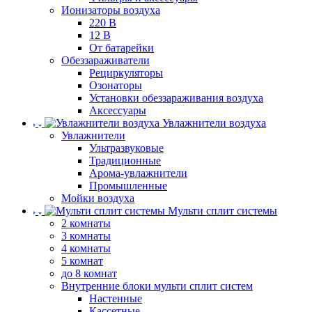
Ионизаторы воздуха
220 В
12 В
От батарейки
Обеззараживатели
Рециркуляторы
Озонаторы
Установки обеззараживания воздуха
Аксессуары
Увлажнители воздуха
Увлажнители
Ультразвуковые
Традиционные
Арома-увлажнители
Промышленные
Мойки воздуха
Мульти сплит системы
2 комнаты
3 комнаты
4 комнаты
5 комнат
до 8 комнат
Внутренние блоки мульти сплит систем
Настенные
Кассетные