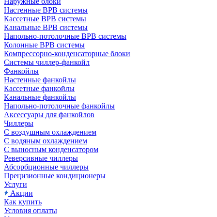
Наружные блоки
Настенные ВРВ системы
Кассетные ВРВ системы
Канальные ВРВ системы
Напольно-потолочные ВРВ системы
Колонные ВРВ системы
Компрессорно-конденсаторные блоки
Системы чиллер-фанкойл
Фанкойлы
Настенные фанкойлы
Кассетные фанкойлы
Канальные фанкойлы
Напольно-потолочные фанкойлы
Аксессуары для фанкойлов
Чиллеры
С воздушным охлаждением
С водяным охлаждением
С выносным конденсатором
Реверсивные чиллеры
Абсорбционные чиллеры
Прецизионные кондиционеры
Услуги
Акции
Как купить
Условия оплаты