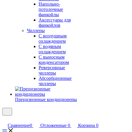
Напольно-
потолочные
фанкойлы
Аксессуары для
фанкойлов
Чиллеры
С воздушным
охлаждением
С водяным
охлаждением
С выносным
конденсатором
Реверсивные
чиллеры
Абсорбционные
чиллеры
Прецизионные кондиционеры
Сравнение
0
Отложенные
0
Корзина
0