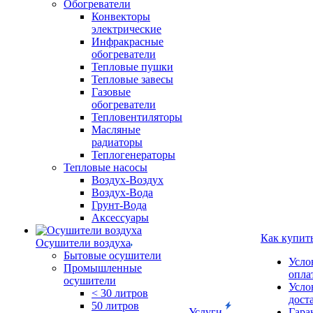
Обогреватели
Конвекторы
электрические
Инфракрасные
обогреватели
Тепловые пушки
Тепловые завесы
Газовые
обогреватели
Тепловентиляторы
Масляные
радиаторы
Теплогенераторы
Тепловые насосы
Воздух-Воздух
Воздух-Вода
Грунт-Вода
Аксессуары
Как купит
Осушители воздуха
Бытовые осушители
Усло
Промышленные
опла
осушители
Усло
< 30 литров
дост
50 литров
Услуги
Гара