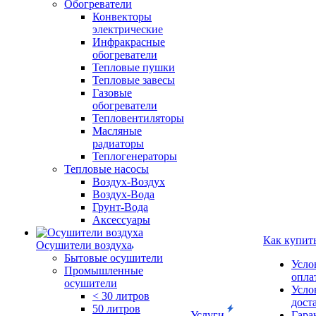
Обогреватели
Конвекторы
электрические
Инфракрасные
обогреватели
Тепловые пушки
Тепловые завесы
Газовые
обогреватели
Тепловентиляторы
Масляные
радиаторы
Теплогенераторы
Тепловые насосы
Воздух-Воздух
Воздух-Вода
Грунт-Вода
Аксессуары
Как купит
Осушители воздуха
Бытовые осушители
Усло
Промышленные
опла
осушители
Усло
< 30 литров
дост
50 литров
Услуги
Гара