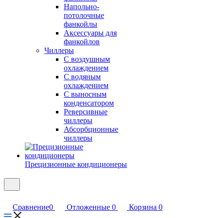
Напольно-
потолочные
фанкойлы
Аксессуары для
фанкойлов
Чиллеры
С воздушным
охлаждением
С водяным
охлаждением
С выносным
конденсатором
Реверсивные
чиллеры
Абсорбционные
чиллеры
Прецизионные кондиционеры
Сравнение
0
Отложенные
0
Корзина
0