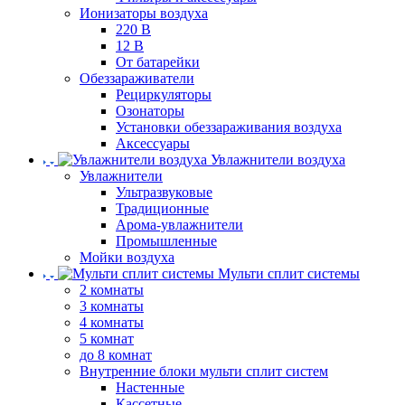
Ионизаторы воздуха
220 В
12 В
От батарейки
Обеззараживатели
Рециркуляторы
Озонаторы
Установки обеззараживания воздуха
Аксессуары
Увлажнители воздуха
Увлажнители
Ультразвуковые
Традиционные
Арома-увлажнители
Промышленные
Мойки воздуха
Мульти сплит системы
2 комнаты
3 комнаты
4 комнаты
5 комнат
до 8 комнат
Внутренние блоки мульти сплит систем
Настенные
Кассетные