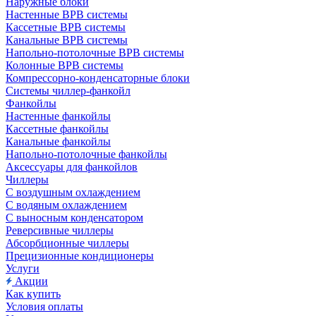
Наружные блоки
Настенные ВРВ системы
Кассетные ВРВ системы
Канальные ВРВ системы
Напольно-потолочные ВРВ системы
Колонные ВРВ системы
Компрессорно-конденсаторные блоки
Системы чиллер-фанкойл
Фанкойлы
Настенные фанкойлы
Кассетные фанкойлы
Канальные фанкойлы
Напольно-потолочные фанкойлы
Аксессуары для фанкойлов
Чиллеры
С воздушным охлаждением
С водяным охлаждением
С выносным конденсатором
Реверсивные чиллеры
Абсорбционные чиллеры
Прецизионные кондиционеры
Услуги
Акции
Как купить
Условия оплаты