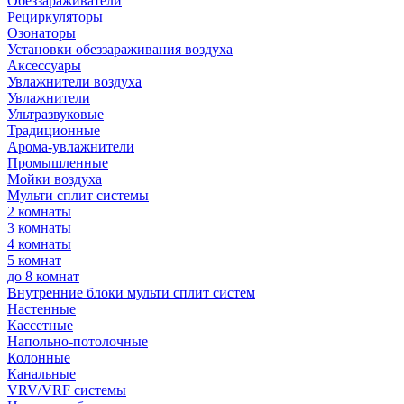
Обеззараживатели
Рециркуляторы
Озонаторы
Установки обеззараживания воздуха
Аксессуары
Увлажнители воздуха
Увлажнители
Ультразвуковые
Традиционные
Арома-увлажнители
Промышленные
Мойки воздуха
Мульти сплит системы
2 комнаты
3 комнаты
4 комнаты
5 комнат
до 8 комнат
Внутренние блоки мульти сплит систем
Настенные
Кассетные
Напольно-потолочные
Колонные
Канальные
VRV/VRF системы