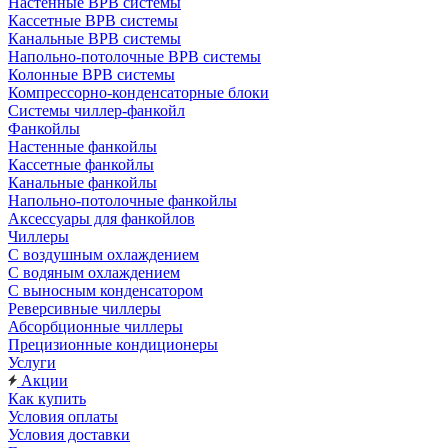
Настенные ВРВ системы
Кассетные ВРВ системы
Канальные ВРВ системы
Напольно-потолочные ВРВ системы
Колонные ВРВ системы
Компрессорно-конденсаторные блоки
Системы чиллер-фанкойл
Фанкойлы
Настенные фанкойлы
Кассетные фанкойлы
Канальные фанкойлы
Напольно-потолочные фанкойлы
Аксессуары для фанкойлов
Чиллеры
С воздушным охлаждением
С водяным охлаждением
С выносным конденсатором
Реверсивные чиллеры
Абсорбционные чиллеры
Прецизионные кондиционеры
Услуги
Акции
Как купить
Условия оплаты
Условия доставки