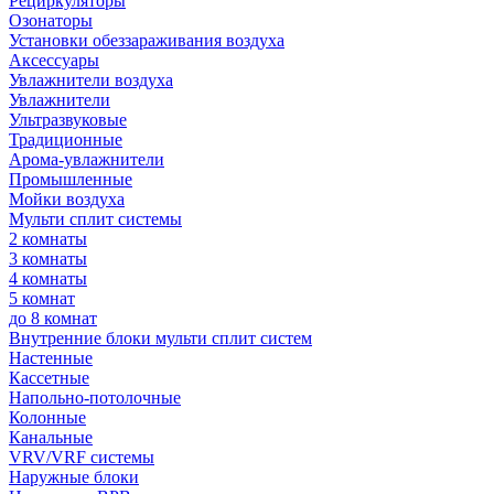
Рециркуляторы
Озонаторы
Установки обеззараживания воздуха
Аксессуары
Увлажнители воздуха
Увлажнители
Ультразвуковые
Традиционные
Арома-увлажнители
Промышленные
Мойки воздуха
Мульти сплит системы
2 комнаты
3 комнаты
4 комнаты
5 комнат
до 8 комнат
Внутренние блоки мульти сплит систем
Настенные
Кассетные
Напольно-потолочные
Колонные
Канальные
VRV/VRF системы
Наружные блоки