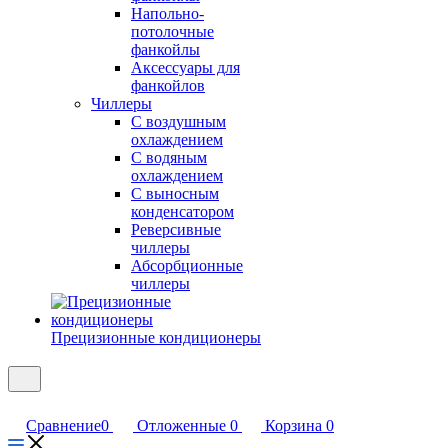
Напольно-
потолочные
фанкойлы
Аксессуары для
фанкойлов
Чиллеры
С воздушным
охлаждением
С водяным
охлаждением
С выносным
конденсатором
Реверсивные
чиллеры
Абсорбционные
чиллеры
Прецизионные кондиционеры
Сравнение
0
Отложенные
0
Корзина
0