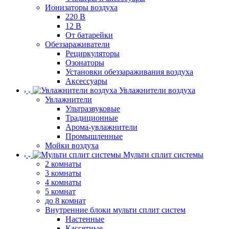
Ионизаторы воздуха
220 В
12 В
От батарейки
Обеззараживатели
Рециркуляторы
Озонаторы
Установки обеззараживания воздуха
Аксессуары
Увлажнители воздуха
Увлажнители
Ультразвуковые
Традиционные
Арома-увлажнители
Промышленные
Мойки воздуха
Мульти сплит системы
2 комнаты
3 комнаты
4 комнаты
5 комнат
до 8 комнат
Внутренние блоки мульти сплит систем
Настенные
Кассетные