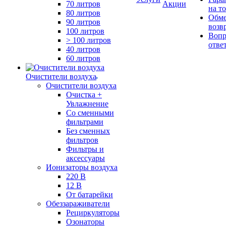
70 литров
Акции
на т
80 литров
Обме
90 литров
возв
100 литров
Вопр
> 100 литров
отве
40 литров
60 литров
Очистители воздуха
Очистители воздуха
Очистка +
Увлажнение
Cо сменными
фильтрами
Без сменных
фильтров
Фильтры и
аксессуары
Ионизаторы воздуха
220 В
12 В
От батарейки
Обеззараживатели
Рециркуляторы
Озонаторы