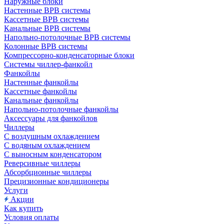
Наружные блоки
Настенные ВРВ системы
Кассетные ВРВ системы
Канальные ВРВ системы
Напольно-потолочные ВРВ системы
Колонные ВРВ системы
Компрессорно-конденсаторные блоки
Системы чиллер-фанкойл
Фанкойлы
Настенные фанкойлы
Кассетные фанкойлы
Канальные фанкойлы
Напольно-потолочные фанкойлы
Аксессуары для фанкойлов
Чиллеры
С воздушным охлаждением
С водяным охлаждением
С выносным конденсатором
Реверсивные чиллеры
Абсорбционные чиллеры
Прецизионные кондиционеры
Услуги
Акции
Как купить
Условия оплаты