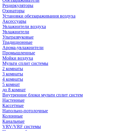
Обеззараживатели
Рециркуляторы
Озонаторы
Установки обеззараживания воздуха
Аксессуары
Увлажнители воздуха
Увлажнители
Ультразвуковые
Традиционные
Арома-увлажнители
Промышленные
Мойки воздуха
Мульти сплит системы
2 комнаты
3 комнаты
4 комнаты
5 комнат
до 8 комнат
Внутренние блоки мульти сплит систем
Настенные
Кассетные
Напольно-потолочные
Колонные
Канальные
VRV/VRF системы