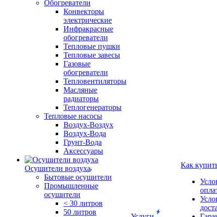
Обогреватели
Конвекторы
электрические
Инфракрасные
обогреватели
Тепловые пушки
Тепловые завесы
Газовые
обогреватели
Тепловентиляторы
Масляные
радиаторы
Теплогенераторы
Тепловые насосы
Воздух-Воздух
Воздух-Вода
Грунт-Вода
Аксессуары
Как купит
Осушители воздуха
Бытовые осушители
Усло
Промышленные
опла
осушители
Усло
< 30 литров
дост
50 литров
Услуги
Гара