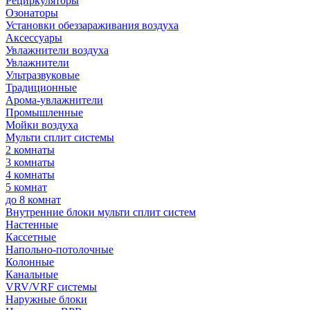
Рециркуляторы
Озонаторы
Установки обеззараживания воздуха
Аксессуары
Увлажнители воздуха
Увлажнители
Ультразвуковые
Традиционные
Арома-увлажнители
Промышленные
Мойки воздуха
Мульти сплит системы
2 комнаты
3 комнаты
4 комнаты
5 комнат
до 8 комнат
Внутренние блоки мульти сплит систем
Настенные
Кассетные
Напольно-потолочные
Колонные
Канальные
VRV/VRF системы
Наружные блоки