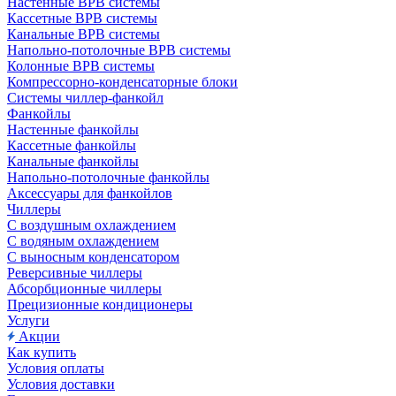
Настенные ВРВ системы
Кассетные ВРВ системы
Канальные ВРВ системы
Напольно-потолочные ВРВ системы
Колонные ВРВ системы
Компрессорно-конденсаторные блоки
Системы чиллер-фанкойл
Фанкойлы
Настенные фанкойлы
Кассетные фанкойлы
Канальные фанкойлы
Напольно-потолочные фанкойлы
Аксессуары для фанкойлов
Чиллеры
С воздушным охлаждением
С водяным охлаждением
С выносным конденсатором
Реверсивные чиллеры
Абсорбционные чиллеры
Прецизионные кондиционеры
Услуги
Акции
Как купить
Условия оплаты
Условия доставки