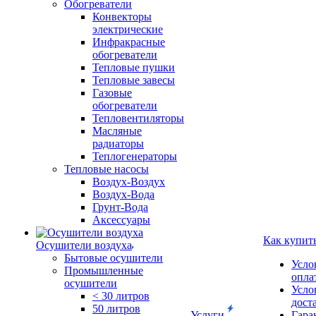
Обогреватели
Конвекторы
электрические
Инфракрасные
обогреватели
Тепловые пушки
Тепловые завесы
Газовые
обогреватели
Тепловентиляторы
Масляные
радиаторы
Теплогенераторы
Тепловые насосы
Воздух-Воздух
Воздух-Вода
Грунт-Вода
Аксессуары
Как купит
Осушители воздуха
Бытовые осушители
Усло
Промышленные
опла
осушители
Усло
< 30 литров
дост
50 литров
Услуги
Гара