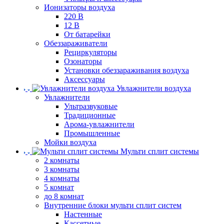
Ионизаторы воздуха
220 В
12 В
От батарейки
Обеззараживатели
Рециркуляторы
Озонаторы
Установки обеззараживания воздуха
Аксессуары
Увлажнители воздуха
Увлажнители
Ультразвуковые
Традиционные
Арома-увлажнители
Промышленные
Мойки воздуха
Мульти сплит системы
2 комнаты
3 комнаты
4 комнаты
5 комнат
до 8 комнат
Внутренние блоки мульти сплит систем
Настенные
Кассетные