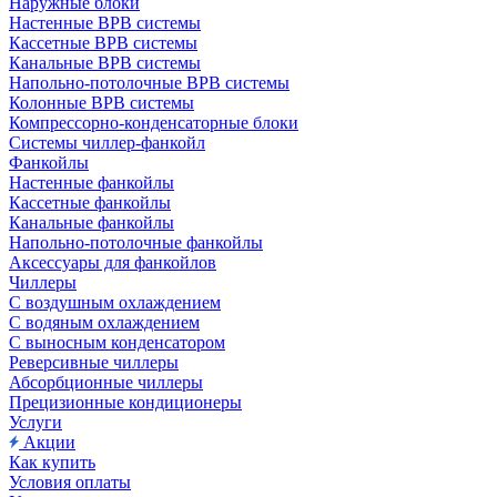
Наружные блоки
Настенные ВРВ системы
Кассетные ВРВ системы
Канальные ВРВ системы
Напольно-потолочные ВРВ системы
Колонные ВРВ системы
Компрессорно-конденсаторные блоки
Системы чиллер-фанкойл
Фанкойлы
Настенные фанкойлы
Кассетные фанкойлы
Канальные фанкойлы
Напольно-потолочные фанкойлы
Аксессуары для фанкойлов
Чиллеры
С воздушным охлаждением
С водяным охлаждением
С выносным конденсатором
Реверсивные чиллеры
Абсорбционные чиллеры
Прецизионные кондиционеры
Услуги
Акции
Как купить
Условия оплаты