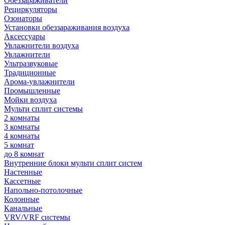
Обеззараживатели
Рециркуляторы
Озонаторы
Установки обеззараживания воздуха
Аксессуары
Увлажнители воздуха
Увлажнители
Ультразвуковые
Традиционные
Арома-увлажнители
Промышленные
Мойки воздуха
Мульти сплит системы
2 комнаты
3 комнаты
4 комнаты
5 комнат
до 8 комнат
Внутренние блоки мульти сплит систем
Настенные
Кассетные
Напольно-потолочные
Колонные
Канальные
VRV/VRF системы