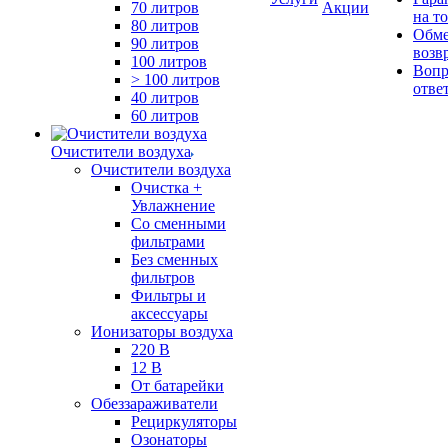
70 литров
Акции
на т
80 литров
Обме
90 литров
возв
100 литров
Вопр
> 100 литров
отве
40 литров
60 литров
Очистители воздуха
Очистители воздуха
Очистка +
Увлажнение
Cо сменными
фильтрами
Без сменных
фильтров
Фильтры и
аксессуары
Ионизаторы воздуха
220 В
12 В
От батарейки
Обеззараживатели
Рециркуляторы
Озонаторы