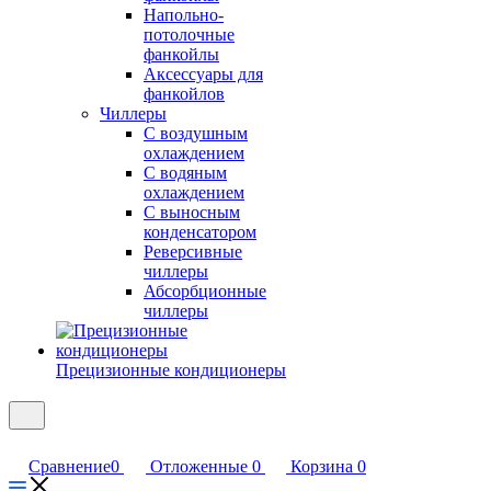
Напольно-
потолочные
фанкойлы
Аксессуары для
фанкойлов
Чиллеры
С воздушным
охлаждением
С водяным
охлаждением
С выносным
конденсатором
Реверсивные
чиллеры
Абсорбционные
чиллеры
Прецизионные кондиционеры
Сравнение
0
Отложенные
0
Корзина
0