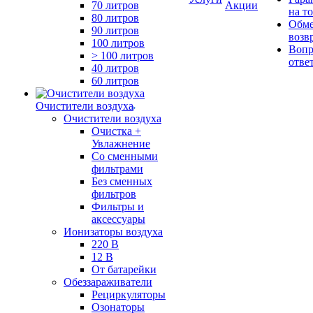
70 литров
Акции
на т
80 литров
Обме
90 литров
возв
100 литров
Вопр
> 100 литров
отве
40 литров
60 литров
Очистители воздуха
Очистители воздуха
Очистка +
Увлажнение
Cо сменными
фильтрами
Без сменных
фильтров
Фильтры и
аксессуары
Ионизаторы воздуха
220 В
12 В
От батарейки
Обеззараживатели
Рециркуляторы
Озонаторы