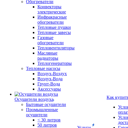
Обогреватели
Конвекторы
электрические
Инфракрасные
обогреватели
Тепловые пушки
Тепловые завесы
Газовые
обогреватели
Тепловентиляторы
Масляные
радиаторы
Теплогенераторы
Тепловые насосы
Воздух-Воздух
Воздух-Вода
Грунт-Вода
Аксессуары
Как купит
Осушители воздуха
Бытовые осушители
Усло
Промышленные
опла
осушители
Усло
< 30 литров
дост
50 литров
Услуги
Гара