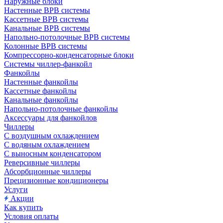
Наружные блоки
Настенные ВРВ системы
Кассетные ВРВ системы
Канальные ВРВ системы
Напольно-потолочные ВРВ системы
Колонные ВРВ системы
Компрессорно-конденсаторные блоки
Системы чиллер-фанкойл
Фанкойлы
Настенные фанкойлы
Кассетные фанкойлы
Канальные фанкойлы
Напольно-потолочные фанкойлы
Аксессуары для фанкойлов
Чиллеры
С воздушным охлаждением
С водяным охлаждением
С выносным конденсатором
Реверсивные чиллеры
Абсорбционные чиллеры
Прецизионные кондиционеры
Услуги
Акции
Как купить
Условия оплаты