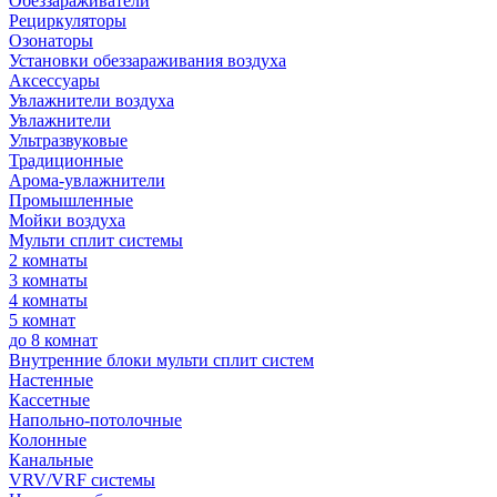
Обеззараживатели
Рециркуляторы
Озонаторы
Установки обеззараживания воздуха
Аксессуары
Увлажнители воздуха
Увлажнители
Ультразвуковые
Традиционные
Арома-увлажнители
Промышленные
Мойки воздуха
Мульти сплит системы
2 комнаты
3 комнаты
4 комнаты
5 комнат
до 8 комнат
Внутренние блоки мульти сплит систем
Настенные
Кассетные
Напольно-потолочные
Колонные
Канальные
VRV/VRF системы