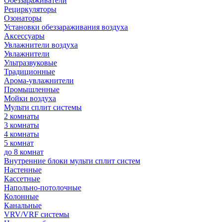
Обеззараживатели
Рециркуляторы
Озонаторы
Установки обеззараживания воздуха
Аксессуары
Увлажнители воздуха
Увлажнители
Ультразвуковые
Традиционные
Арома-увлажнители
Промышленные
Мойки воздуха
Мульти сплит системы
2 комнаты
3 комнаты
4 комнаты
5 комнат
до 8 комнат
Внутренние блоки мульти сплит систем
Настенные
Кассетные
Напольно-потолочные
Колонные
Канальные
VRV/VRF системы