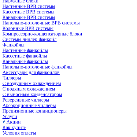
Наружные блоки
Настенные ВРВ системы
Кассетные ВРВ системы
Канальные ВРВ системы
Напольно-потолочные ВРВ системы
Колонные ВРВ системы
Компрессорно-конденсаторные блоки
Системы чиллер-фанкойл
Фанкойлы
Настенные фанкойлы
Кассетные фанкойлы
Канальные фанкойлы
Напольно-потолочные фанкойлы
Аксессуары для фанкойлов
Чиллеры
С воздушным охлаждением
С водяным охлаждением
С выносным конденсатором
Реверсивные чиллеры
Абсорбционные чиллеры
Прецизионные кондиционеры
Услуги
Акции
Как купить
Условия оплаты