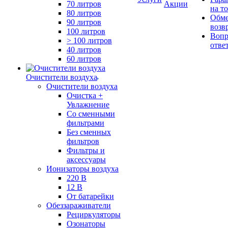
70 литров
Акции
на т
80 литров
Обме
90 литров
возв
100 литров
Вопр
> 100 литров
отве
40 литров
60 литров
Очистители воздуха
Очистители воздуха
Очистка +
Увлажнение
Cо сменными
фильтрами
Без сменных
фильтров
Фильтры и
аксессуары
Ионизаторы воздуха
220 В
12 В
От батарейки
Обеззараживатели
Рециркуляторы
Озонаторы