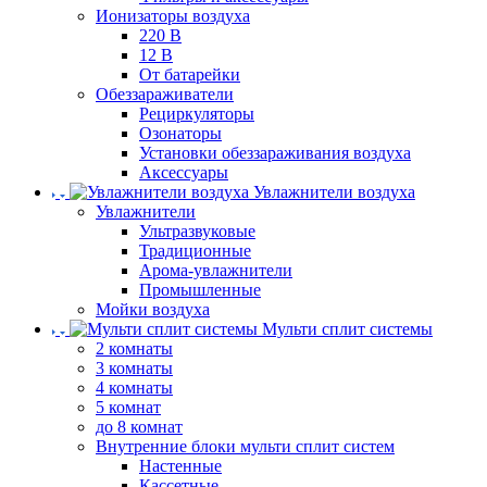
Ионизаторы воздуха
220 В
12 В
От батарейки
Обеззараживатели
Рециркуляторы
Озонаторы
Установки обеззараживания воздуха
Аксессуары
Увлажнители воздуха
Увлажнители
Ультразвуковые
Традиционные
Арома-увлажнители
Промышленные
Мойки воздуха
Мульти сплит системы
2 комнаты
3 комнаты
4 комнаты
5 комнат
до 8 комнат
Внутренние блоки мульти сплит систем
Настенные
Кассетные