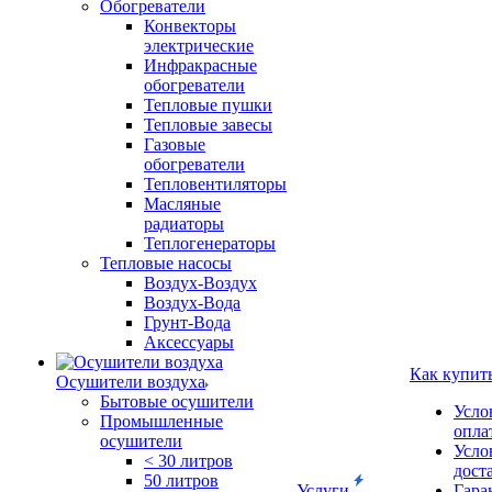
Обогреватели
Конвекторы
электрические
Инфракрасные
обогреватели
Тепловые пушки
Тепловые завесы
Газовые
обогреватели
Тепловентиляторы
Масляные
радиаторы
Теплогенераторы
Тепловые насосы
Воздух-Воздух
Воздух-Вода
Грунт-Вода
Аксессуары
Как купит
Осушители воздуха
Бытовые осушители
Усло
Промышленные
опла
осушители
Усло
< 30 литров
дост
50 литров
Услуги
Гара