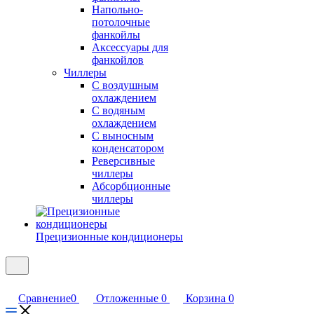
Напольно-
потолочные
фанкойлы
Аксессуары для
фанкойлов
Чиллеры
С воздушным
охлаждением
С водяным
охлаждением
С выносным
конденсатором
Реверсивные
чиллеры
Абсорбционные
чиллеры
Прецизионные кондиционеры
Сравнение
0
Отложенные
0
Корзина
0