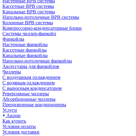
Настенные ВРВ системы
Кассетные ВРВ системы
Канальные ВРВ системы
Напольно-потолочные ВРВ системы
Колонные ВРВ системы
Компрессорно-конденсаторные блоки
Системы чиллер-фанкойл
Фанкойлы
Настенные фанкойлы
Кассетные фанкойлы
Канальные фанкойлы
Напольно-потолочные фанкойлы
Аксессуары для фанкойлов
Чиллеры
С воздушным охлаждением
С водяным охлаждением
С выносным конденсатором
Реверсивные чиллеры
Абсорбционные чиллеры
Прецизионные кондиционеры
Услуги
Акции
Как купить
Условия оплаты
Условия доставки