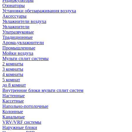
Рециркуляторы
Озонаторы
Установки обеззараживания воздуха
Аксессуары
Увлажнители воздуха
Увлажнители
Ультразвуковые
Традиционные
Арома-увлажнители
Промышленные
Мойки воздуха
Мульти сплит системы
2 комнаты
3 комнаты
4 комнаты
5 комнат
до 8 комнат
Внутренние блоки мульти сплит систем
Настенные
Кассетные
Напольно-потолочные
Колонные
Канальные
VRV/VRF системы
Наружные блоки