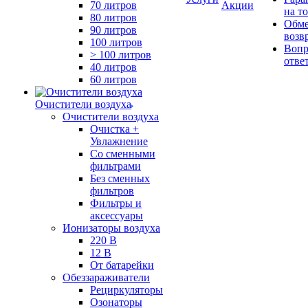
70 литров
Акции
на т
80 литров
Обме
90 литров
возв
100 литров
Вопр
> 100 литров
отве
40 литров
60 литров
Очистители воздуха
Очистители воздуха
Очистка +
Увлажнение
Cо сменными
фильтрами
Без сменных
фильтров
Фильтры и
аксессуары
Ионизаторы воздуха
220 В
12 В
От батарейки
Обеззараживатели
Рециркуляторы
Озонаторы