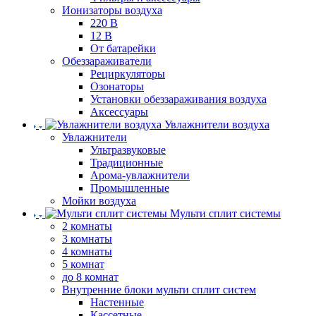
Ионизаторы воздуха
220 В
12 В
От батарейки
Обеззараживатели
Рециркуляторы
Озонаторы
Установки обеззараживания воздуха
Аксессуары
Увлажнители воздуха
Увлажнители
Ультразвуковые
Традиционные
Арома-увлажнители
Промышленные
Мойки воздуха
Мульти сплит системы
2 комнаты
3 комнаты
4 комнаты
5 комнат
до 8 комнат
Внутренние блоки мульти сплит систем
Настенные
Кассетные