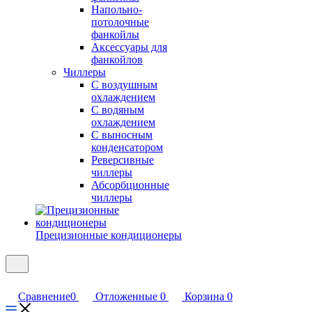
Напольно-
потолочные
фанкойлы
Аксессуары для
фанкойлов
Чиллеры
С воздушным
охлаждением
С водяным
охлаждением
С выносным
конденсатором
Реверсивные
чиллеры
Абсорбционные
чиллеры
Прецизионные кондиционеры
Сравнение
0
Отложенные
0
Корзина
0