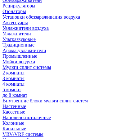
Обеззараживатели
Рециркуляторы
Озонаторы
Установки обеззараживания воздуха
Аксессуары
Увлажнители воздуха
Увлажнители
Ультразвуковые
Традиционные
Арома-увлажнители
Промышленные
Мойки воздуха
Мульти сплит системы
2 комнаты
3 комнаты
4 комнаты
5 комнат
до 8 комнат
Внутренние блоки мульти сплит систем
Настенные
Кассетные
Напольно-потолочные
Колонные
Канальные
VRV/VRF системы