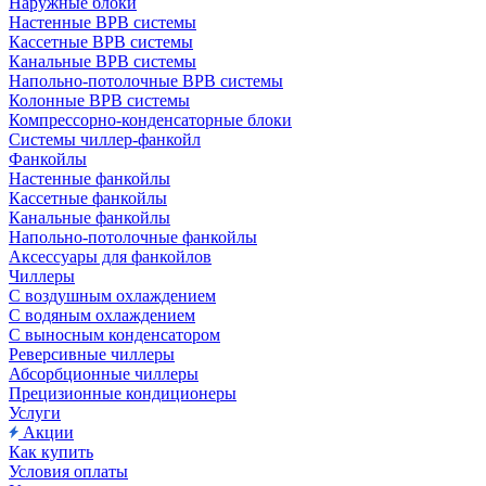
Наружные блоки
Настенные ВРВ системы
Кассетные ВРВ системы
Канальные ВРВ системы
Напольно-потолочные ВРВ системы
Колонные ВРВ системы
Компрессорно-конденсаторные блоки
Системы чиллер-фанкойл
Фанкойлы
Настенные фанкойлы
Кассетные фанкойлы
Канальные фанкойлы
Напольно-потолочные фанкойлы
Аксессуары для фанкойлов
Чиллеры
С воздушным охлаждением
С водяным охлаждением
С выносным конденсатором
Реверсивные чиллеры
Абсорбционные чиллеры
Прецизионные кондиционеры
Услуги
Акции
Как купить
Условия оплаты