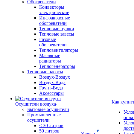
Обогреватели
Конвекторы
электрические
Инфракрасные
обогреватели
Тепловые пушки
Тепловые завесы
Газовые
обогреватели
Тепловентиляторы
Масляные
радиаторы
Теплогенераторы
Тепловые насосы
Воздух-Воздух
Воздух-Вода
Грунт-Вода
Аксессуары
Как купит
Осушители воздуха
Бытовые осушители
Усло
Промышленные
опла
осушители
Усло
< 30 литров
дост
50 литров
Услуги
Гара