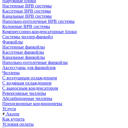
Наружные блоки
Настенные ВРВ системы
Кассетные ВРВ системы
Канальные ВРВ системы
Напольно-потолочные ВРВ системы
Колонные ВРВ системы
Компрессорно-конденсаторные блоки
Системы чиллер-фанкойл
Фанкойлы
Настенные фанкойлы
Кассетные фанкойлы
Канальные фанкойлы
Напольно-потолочные фанкойлы
Аксессуары для фанкойлов
Чиллеры
С воздушным охлаждением
С водяным охлаждением
С выносным конденсатором
Реверсивные чиллеры
Абсорбционные чиллеры
Прецизионные кондиционеры
Услуги
Акции
Как купить
Условия оплаты