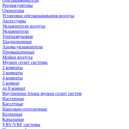
Обеззараживатели
Рециркуляторы
Озонаторы
Установки обеззараживания воздуха
Аксессуары
Увлажнители воздуха
Увлажнители
Ультразвуковые
Традиционные
Арома-увлажнители
Промышленные
Мойки воздуха
Мульти сплит системы
2 комнаты
3 комнаты
4 комнаты
5 комнат
до 8 комнат
Внутренние блоки мульти сплит систем
Настенные
Кассетные
Напольно-потолочные
Колонные
Канальные
VRV/VRF системы