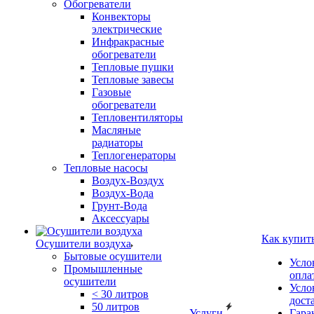
Обогреватели
Конвекторы
электрические
Инфракрасные
обогреватели
Тепловые пушки
Тепловые завесы
Газовые
обогреватели
Тепловентиляторы
Масляные
радиаторы
Теплогенераторы
Тепловые насосы
Воздух-Воздух
Воздух-Вода
Грунт-Вода
Аксессуары
Как купит
Осушители воздуха
Бытовые осушители
Усло
Промышленные
опла
осушители
Усло
< 30 литров
дост
50 литров
Услуги
Гара