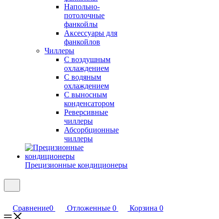
Напольно-
потолочные
фанкойлы
Аксессуары для
фанкойлов
Чиллеры
С воздушным
охлаждением
С водяным
охлаждением
С выносным
конденсатором
Реверсивные
чиллеры
Абсорбционные
чиллеры
Прецизионные кондиционеры
Сравнение
0
Отложенные
0
Корзина
0