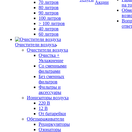
70 литров
Акции
на т
80 литров
Обме
90 литров
возв
100 литров
Вопр
> 100 литров
отве
40 литров
60 литров
Очистители воздуха
Очистители воздуха
Очистка +
Увлажнение
Cо сменными
фильтрами
Без сменных
фильтров
Фильтры и
аксессуары
Ионизаторы воздуха
220 В
12 В
От батарейки
Обеззараживатели
Рециркуляторы
Озонаторы