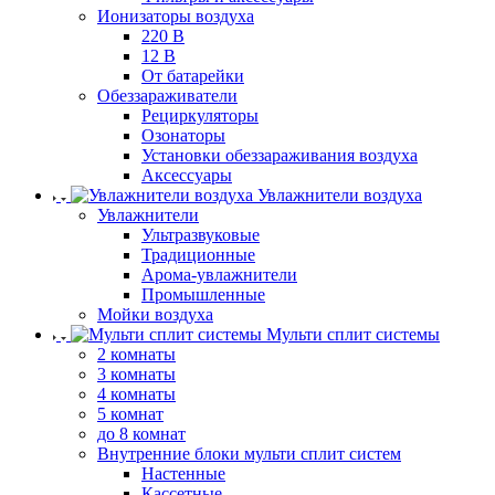
Ионизаторы воздуха
220 В
12 В
От батарейки
Обеззараживатели
Рециркуляторы
Озонаторы
Установки обеззараживания воздуха
Аксессуары
Увлажнители воздуха
Увлажнители
Ультразвуковые
Традиционные
Арома-увлажнители
Промышленные
Мойки воздуха
Мульти сплит системы
2 комнаты
3 комнаты
4 комнаты
5 комнат
до 8 комнат
Внутренние блоки мульти сплит систем
Настенные
Кассетные