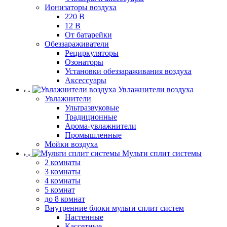
Ионизаторы воздуха
220 В
12 В
От батарейки
Обеззараживатели
Рециркуляторы
Озонаторы
Установки обеззараживания воздуха
Аксессуары
Увлажнители воздуха
Увлажнители
Ультразвуковые
Традиционные
Арома-увлажнители
Промышленные
Мойки воздуха
Мульти сплит системы
2 комнаты
3 комнаты
4 комнаты
5 комнат
до 8 комнат
Внутренние блоки мульти сплит систем
Настенные
Кассетные