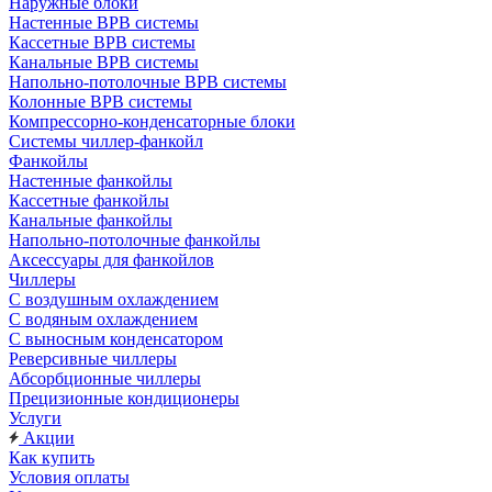
Наружные блоки
Настенные ВРВ системы
Кассетные ВРВ системы
Канальные ВРВ системы
Напольно-потолочные ВРВ системы
Колонные ВРВ системы
Компрессорно-конденсаторные блоки
Системы чиллер-фанкойл
Фанкойлы
Настенные фанкойлы
Кассетные фанкойлы
Канальные фанкойлы
Напольно-потолочные фанкойлы
Аксессуары для фанкойлов
Чиллеры
С воздушным охлаждением
С водяным охлаждением
С выносным конденсатором
Реверсивные чиллеры
Абсорбционные чиллеры
Прецизионные кондиционеры
Услуги
Акции
Как купить
Условия оплаты