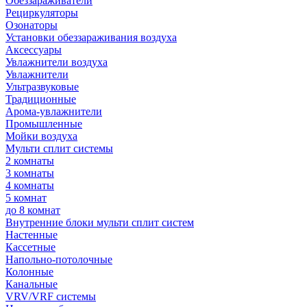
Обеззараживатели
Рециркуляторы
Озонаторы
Установки обеззараживания воздуха
Аксессуары
Увлажнители воздуха
Увлажнители
Ультразвуковые
Традиционные
Арома-увлажнители
Промышленные
Мойки воздуха
Мульти сплит системы
2 комнаты
3 комнаты
4 комнаты
5 комнат
до 8 комнат
Внутренние блоки мульти сплит систем
Настенные
Кассетные
Напольно-потолочные
Колонные
Канальные
VRV/VRF системы