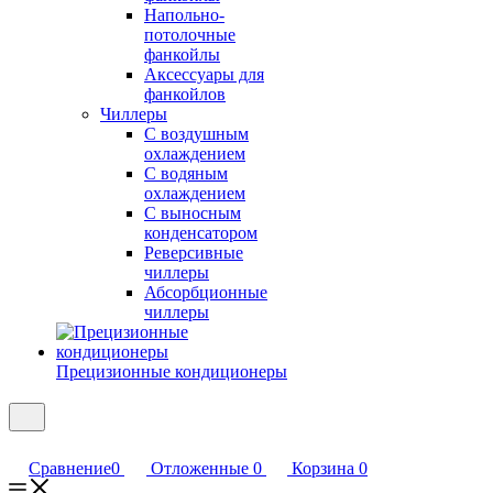
Напольно-
потолочные
фанкойлы
Аксессуары для
фанкойлов
Чиллеры
С воздушным
охлаждением
С водяным
охлаждением
С выносным
конденсатором
Реверсивные
чиллеры
Абсорбционные
чиллеры
Прецизионные кондиционеры
Сравнение
0
Отложенные
0
Корзина
0