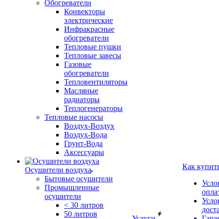
Обогреватели
Конвекторы
электрические
Инфракрасные
обогреватели
Тепловые пушки
Тепловые завесы
Газовые
обогреватели
Тепловентиляторы
Масляные
радиаторы
Теплогенераторы
Тепловые насосы
Воздух-Воздух
Воздух-Вода
Грунт-Вода
Аксессуары
Как купит
Осушители воздуха
Бытовые осушители
Усло
Промышленные
опла
осушители
Усло
< 30 литров
дост
50 литров
Услуги
Гара