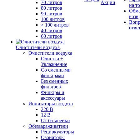
70 литров
Акции
на т
80 литров
Обме
90 литров
возв
100 литров
Вопр
> 100 литров
отве
40 литров
60 литров
Очистители воздуха
Очистители воздуха
Очистка +
Увлажнение
Cо сменными
фильтрами
Без сменных
фильтров
Фильтры и
аксессуары
Ионизаторы воздуха
220 В
12 В
От батарейки
Обеззараживатели
Рециркуляторы
Озонаторы