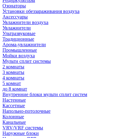
Рециркуляторы
Озонаторы
Установки обеззараживания воздуха
Аксессуары
Увлажнители воздуха
Увлажнители
Ультразвуковые
Традиционные
Арома-увлажнители
Промышленные
Мойки воздуха
Мульти сплит системы
2 комнаты
3 комнаты
4 комнаты
5 комнат
до 8 комнат
Внутренние блоки мульти сплит систем
Настенные
Кассетные
Напольно-потолочные
Колонные
Канальные
VRV/VRF системы
Наружные блоки