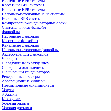
Настенные ВРВ системы
Кассетные ВРВ системы
Канальные ВРВ системы
Напольно-потолочные ВРВ системы
Колонные ВРВ системы
Компрессорно-конденсаторные блоки
Системы чиллер-фанкойл
Фанкойлы
Настенные фанкойлы
Кассетные фанкойлы
Канальные фанкойлы
Напольно-потолочные фанкойлы
Аксессуары для фанкойлов
Чиллеры
С воздушным охлаждением
С водяным охлаждением
С выносным конденсатором
Реверсивные чиллеры
Абсорбционные чиллеры
Прецизионные кондиционеры
Услуги
Акции
Как купить
Условия оплаты
Условия доставки