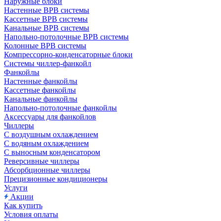
Наружные блоки
Настенные ВРВ системы
Кассетные ВРВ системы
Канальные ВРВ системы
Напольно-потолочные ВРВ системы
Колонные ВРВ системы
Компрессорно-конденсаторные блоки
Системы чиллер-фанкойл
Фанкойлы
Настенные фанкойлы
Кассетные фанкойлы
Канальные фанкойлы
Напольно-потолочные фанкойлы
Аксессуары для фанкойлов
Чиллеры
С воздушным охлаждением
С водяным охлаждением
С выносным конденсатором
Реверсивные чиллеры
Абсорбционные чиллеры
Прецизионные кондиционеры
Услуги
Акции
Как купить
Условия оплаты