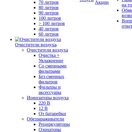
70 литров
Акции
на т
80 литров
Обме
90 литров
возв
100 литров
Вопр
> 100 литров
отве
40 литров
60 литров
Очистители воздуха
Очистители воздуха
Очистка +
Увлажнение
Cо сменными
фильтрами
Без сменных
фильтров
Фильтры и
аксессуары
Ионизаторы воздуха
220 В
12 В
От батарейки
Обеззараживатели
Рециркуляторы
Озонаторы