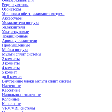
Обеззараживатели
Рециркуляторы
Озонаторы
Установки обеззараживания воздуха
Аксессуары
Увлажнители воздуха
Увлажнители
Ультразвуковые
Традиционные
Арома-увлажнители
Промышленные
Мойки воздуха
Мульти сплит системы
2 комнаты
3 комнаты
4 комнаты
5 комнат
до 8 комнат
Внутренние блоки мульти сплит систем
Настенные
Кассетные
Напольно-потолочные
Колонные
Канальные
VRV/VRF системы