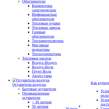
Обогреватели
Конвекторы
электрические
Инфракрасные
обогреватели
Тепловые пушки
Тепловые завесы
Газовые
обогреватели
Тепловентиляторы
Масляные
радиаторы
Теплогенераторы
Тепловые насосы
Воздух-Воздух
Воздух-Вода
Грунт-Вода
Аксессуары
Как купит
Осушители воздуха
Бытовые осушители
Усло
Промышленные
опла
осушители
Усло
< 30 литров
дост
50 литров
Услуги
Гара