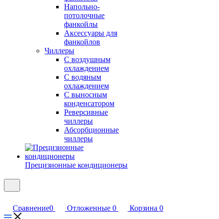
Напольно-
потолочные
фанкойлы
Аксессуары для
фанкойлов
Чиллеры
С воздушным
охлаждением
С водяным
охлаждением
С выносным
конденсатором
Реверсивные
чиллеры
Абсорбционные
чиллеры
Прецизионные кондиционеры
Сравнение
0
Отложенные
0
Корзина
0