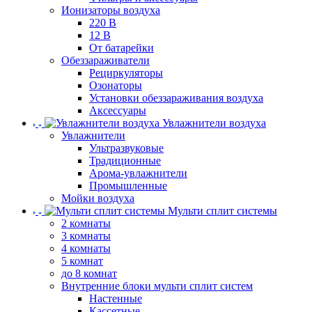
Ионизаторы воздуха
220 В
12 В
От батарейки
Обеззараживатели
Рециркуляторы
Озонаторы
Установки обеззараживания воздуха
Аксессуары
Увлажнители воздуха
Увлажнители
Ультразвуковые
Традиционные
Арома-увлажнители
Промышленные
Мойки воздуха
Мульти сплит системы
2 комнаты
3 комнаты
4 комнаты
5 комнат
до 8 комнат
Внутренние блоки мульти сплит систем
Настенные
Кассетные