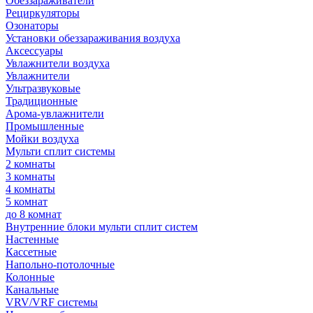
Обеззараживатели
Рециркуляторы
Озонаторы
Установки обеззараживания воздуха
Аксессуары
Увлажнители воздуха
Увлажнители
Ультразвуковые
Традиционные
Арома-увлажнители
Промышленные
Мойки воздуха
Мульти сплит системы
2 комнаты
3 комнаты
4 комнаты
5 комнат
до 8 комнат
Внутренние блоки мульти сплит систем
Настенные
Кассетные
Напольно-потолочные
Колонные
Канальные
VRV/VRF системы