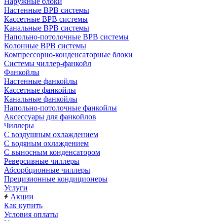
Наружные блоки
Настенные ВРВ системы
Кассетные ВРВ системы
Канальные ВРВ системы
Напольно-потолочные ВРВ системы
Колонные ВРВ системы
Компрессорно-конденсаторные блоки
Системы чиллер-фанкойл
Фанкойлы
Настенные фанкойлы
Кассетные фанкойлы
Канальные фанкойлы
Напольно-потолочные фанкойлы
Аксессуары для фанкойлов
Чиллеры
С воздушным охлаждением
С водяным охлаждением
С выносным конденсатором
Реверсивные чиллеры
Абсорбционные чиллеры
Прецизионные кондиционеры
Услуги
Акции
Как купить
Условия оплаты