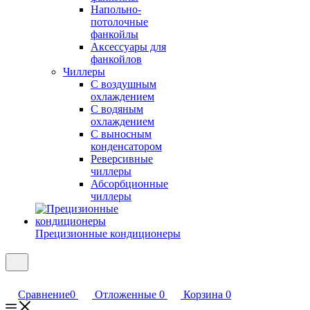
Напольно-
потолочные
фанкойлы
Аксессуары для
фанкойлов
Чиллеры
С воздушным
охлаждением
С водяным
охлаждением
С выносным
конденсатором
Реверсивные
чиллеры
Абсорбционные
чиллеры
Прецизионные кондиционеры
Сравнение
0
Отложенные
0
Корзина
0