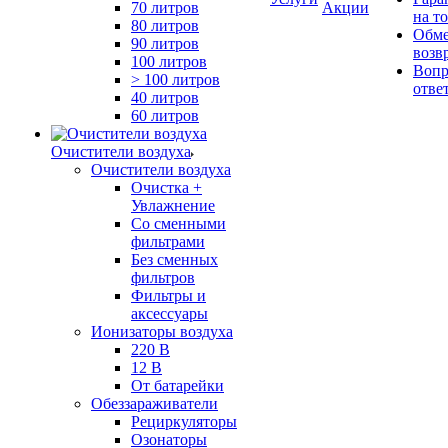
70 литров
Акции
на т
80 литров
Обме
90 литров
возв
100 литров
Вопр
> 100 литров
отве
40 литров
60 литров
Очистители воздуха
Очистители воздуха
Очистка +
Увлажнение
Cо сменными
фильтрами
Без сменных
фильтров
Фильтры и
аксессуары
Ионизаторы воздуха
220 В
12 В
От батарейки
Обеззараживатели
Рециркуляторы
Озонаторы