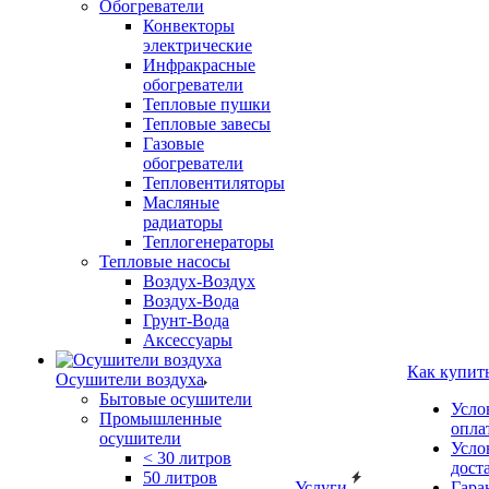
Обогреватели
Конвекторы
электрические
Инфракрасные
обогреватели
Тепловые пушки
Тепловые завесы
Газовые
обогреватели
Тепловентиляторы
Масляные
радиаторы
Теплогенераторы
Тепловые насосы
Воздух-Воздух
Воздух-Вода
Грунт-Вода
Аксессуары
Как купит
Осушители воздуха
Бытовые осушители
Усло
Промышленные
опла
осушители
Усло
< 30 литров
дост
50 литров
Услуги
Гара