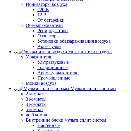
Ионизаторы воздуха
220 В
12 В
От батарейки
Обеззараживатели
Рециркуляторы
Озонаторы
Установки обеззараживания воздуха
Аксессуары
Увлажнители воздуха
Увлажнители
Ультразвуковые
Традиционные
Арома-увлажнители
Промышленные
Мойки воздуха
Мульти сплит системы
2 комнаты
3 комнаты
4 комнаты
5 комнат
до 8 комнат
Внутренние блоки мульти сплит систем
Настенные
Кассетные