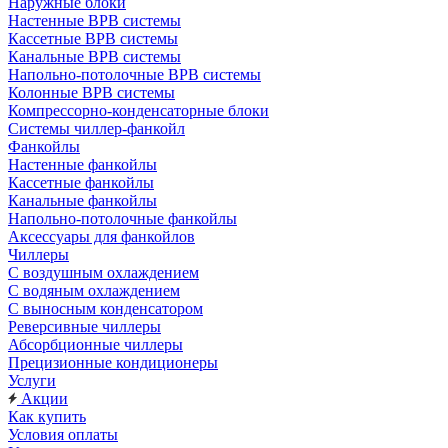
Наружные блоки
Настенные ВРВ системы
Кассетные ВРВ системы
Канальные ВРВ системы
Напольно-потолочные ВРВ системы
Колонные ВРВ системы
Компрессорно-конденсаторные блоки
Системы чиллер-фанкойл
Фанкойлы
Настенные фанкойлы
Кассетные фанкойлы
Канальные фанкойлы
Напольно-потолочные фанкойлы
Аксессуары для фанкойлов
Чиллеры
С воздушным охлаждением
С водяным охлаждением
С выносным конденсатором
Реверсивные чиллеры
Абсорбционные чиллеры
Прецизионные кондиционеры
Услуги
Акции
Как купить
Условия оплаты