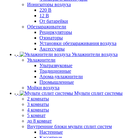
Ионизаторы воздуха
220 В
12 В
От батарейки
Обеззараживатели
Рециркуляторы
Озонаторы
Установки обеззараживания воздуха
Аксессуары
Увлажнители воздуха
Увлажнители
Ультразвуковые
Традиционные
Арома-увлажнители
Промышленные
Мойки воздуха
Мульти сплит системы
2 комнаты
3 комнаты
4 комнаты
5 комнат
до 8 комнат
Внутренние блоки мульти сплит систем
Настенные
Кассетные