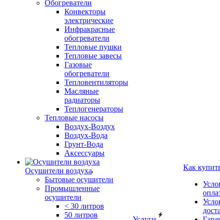
Обогреватели
Конвекторы
электрические
Инфракрасные
обогреватели
Тепловые пушки
Тепловые завесы
Газовые
обогреватели
Тепловентиляторы
Масляные
радиаторы
Теплогенераторы
Тепловые насосы
Воздух-Воздух
Воздух-Вода
Грунт-Вода
Аксессуары
Как купит
Осушители воздуха
Бытовые осушители
Усло
Промышленные
опла
осушители
Усло
< 30 литров
дост
50 литров
Услуги
Гара