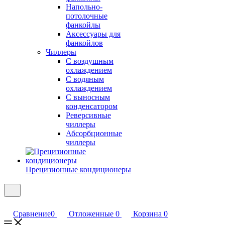
Напольно-
потолочные
фанкойлы
Аксессуары для
фанкойлов
Чиллеры
С воздушным
охлаждением
С водяным
охлаждением
С выносным
конденсатором
Реверсивные
чиллеры
Абсорбционные
чиллеры
Прецизионные кондиционеры
Сравнение
0
Отложенные
0
Корзина
0