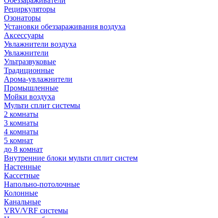
Обеззараживатели
Рециркуляторы
Озонаторы
Установки обеззараживания воздуха
Аксессуары
Увлажнители воздуха
Увлажнители
Ультразвуковые
Традиционные
Арома-увлажнители
Промышленные
Мойки воздуха
Мульти сплит системы
2 комнаты
3 комнаты
4 комнаты
5 комнат
до 8 комнат
Внутренние блоки мульти сплит систем
Настенные
Кассетные
Напольно-потолочные
Колонные
Канальные
VRV/VRF системы