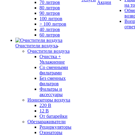
70 литров
Акции
на т
80 литров
Обме
90 литров
возв
100 литров
Вопр
> 100 литров
отве
40 литров
60 литров
Очистители воздуха
Очистители воздуха
Очистка +
Увлажнение
Cо сменными
фильтрами
Без сменных
фильтров
Фильтры и
аксессуары
Ионизаторы воздуха
220 В
12 В
От батарейки
Обеззараживатели
Рециркуляторы
Озонаторы