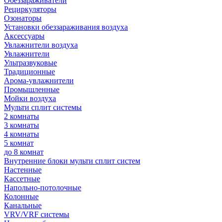
Обеззараживатели
Рециркуляторы
Озонаторы
Установки обеззараживания воздуха
Аксессуары
Увлажнители воздуха
Увлажнители
Ультразвуковые
Традиционные
Арома-увлажнители
Промышленные
Мойки воздуха
Мульти сплит системы
2 комнаты
3 комнаты
4 комнаты
5 комнат
до 8 комнат
Внутренние блоки мульти сплит систем
Настенные
Кассетные
Напольно-потолочные
Колонные
Канальные
VRV/VRF системы