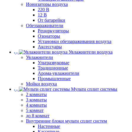
Ионизаторы воздуха
220 В
12 В
От батарейки
Обеззараживатели
Рециркуляторы
Озонаторы
Установки обеззараживания воздуха
Аксессуары
Увлажнители воздуха
Увлажнители
Ультразвуковые
Традиционные
Арома-увлажнители
Промышленные
Мойки воздуха
Мульти сплит системы
2 комнаты
3 комнаты
4 комнаты
5 комнат
до 8 комнат
Внутренние блоки мульти сплит систем
Настенные
Кассетные