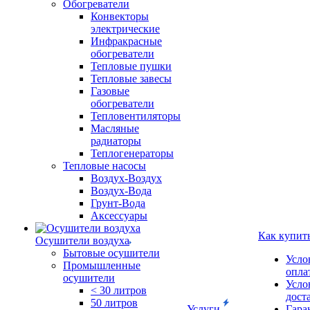
Обогреватели
Конвекторы
электрические
Инфракрасные
обогреватели
Тепловые пушки
Тепловые завесы
Газовые
обогреватели
Тепловентиляторы
Масляные
радиаторы
Теплогенераторы
Тепловые насосы
Воздух-Воздух
Воздух-Вода
Грунт-Вода
Аксессуары
Как купит
Осушители воздуха
Бытовые осушители
Усло
Промышленные
опла
осушители
Усло
< 30 литров
дост
50 литров
Услуги
Гара