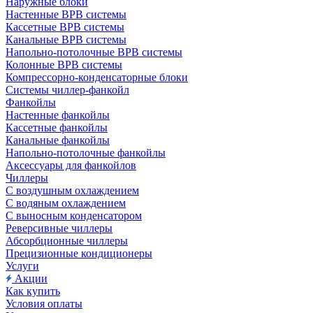
Наружные блоки
Настенные ВРВ системы
Кассетные ВРВ системы
Канальные ВРВ системы
Напольно-потолочные ВРВ системы
Колонные ВРВ системы
Компрессорно-конденсаторные блоки
Системы чиллер-фанкойл
Фанкойлы
Настенные фанкойлы
Кассетные фанкойлы
Канальные фанкойлы
Напольно-потолочные фанкойлы
Аксессуары для фанкойлов
Чиллеры
С воздушным охлаждением
С водяным охлаждением
С выносным конденсатором
Реверсивные чиллеры
Абсорбционные чиллеры
Прецизионные кондиционеры
Услуги
Акции
Как купить
Условия оплаты