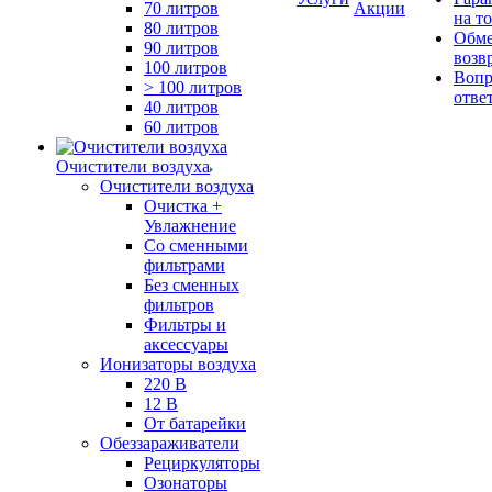
70 литров
Акции
на т
80 литров
Обме
90 литров
возв
100 литров
Вопр
> 100 литров
отве
40 литров
60 литров
Очистители воздуха
Очистители воздуха
Очистка +
Увлажнение
Cо сменными
фильтрами
Без сменных
фильтров
Фильтры и
аксессуары
Ионизаторы воздуха
220 В
12 В
От батарейки
Обеззараживатели
Рециркуляторы
Озонаторы