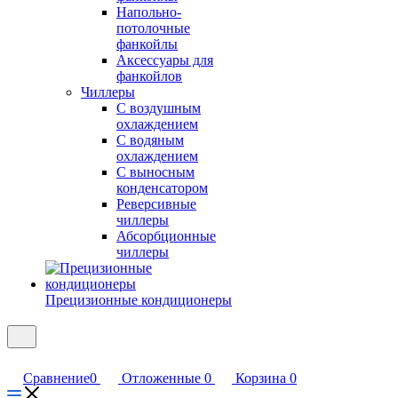
Напольно-
потолочные
фанкойлы
Аксессуары для
фанкойлов
Чиллеры
С воздушным
охлаждением
С водяным
охлаждением
С выносным
конденсатором
Реверсивные
чиллеры
Абсорбционные
чиллеры
Прецизионные кондиционеры
Сравнение
0
Отложенные
0
Корзина
0