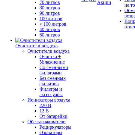
70 литров
Акции
на т
80 литров
Обме
90 литров
возв
100 литров
Вопр
> 100 литров
отве
40 литров
60 литров
Очистители воздуха
Очистители воздуха
Очистка +
Увлажнение
Cо сменными
фильтрами
Без сменных
фильтров
Фильтры и
аксессуары
Ионизаторы воздуха
220 В
12 В
От батарейки
Обеззараживатели
Рециркуляторы
Озонаторы