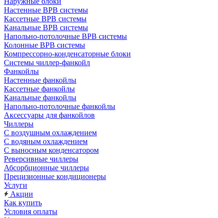
Наружные блоки
Настенные ВРВ системы
Кассетные ВРВ системы
Канальные ВРВ системы
Напольно-потолочные ВРВ системы
Колонные ВРВ системы
Компрессорно-конденсаторные блоки
Системы чиллер-фанкойл
Фанкойлы
Настенные фанкойлы
Кассетные фанкойлы
Канальные фанкойлы
Напольно-потолочные фанкойлы
Аксессуары для фанкойлов
Чиллеры
С воздушным охлаждением
С водяным охлаждением
С выносным конденсатором
Реверсивные чиллеры
Абсорбционные чиллеры
Прецизионные кондиционеры
Услуги
Акции
Как купить
Условия оплаты