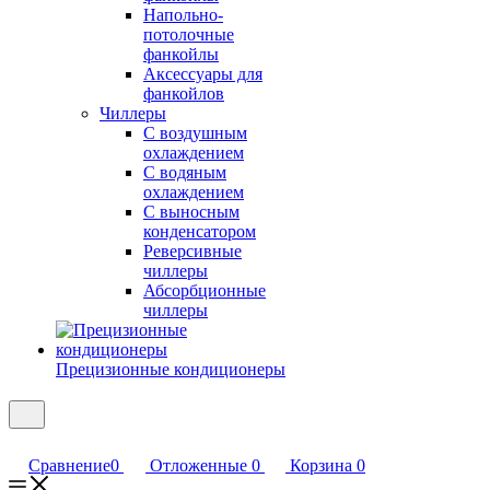
Напольно-
потолочные
фанкойлы
Аксессуары для
фанкойлов
Чиллеры
С воздушным
охлаждением
С водяным
охлаждением
С выносным
конденсатором
Реверсивные
чиллеры
Абсорбционные
чиллеры
Прецизионные кондиционеры
Сравнение
0
Отложенные
0
Корзина
0