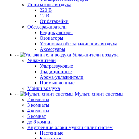
Ионизаторы воздуха
220 В
12 В
От батарейки
Обеззараживатели
Рециркуляторы
Озонаторы
Установки обеззараживания воздуха
Аксессуары
Увлажнители воздуха
Увлажнители
Ультразвуковые
Традиционные
Арома-увлажнители
Промышленные
Мойки воздуха
Мульти сплит системы
2 комнаты
3 комнаты
4 комнаты
5 комнат
до 8 комнат
Внутренние блоки мульти сплит систем
Настенные
Кассетные