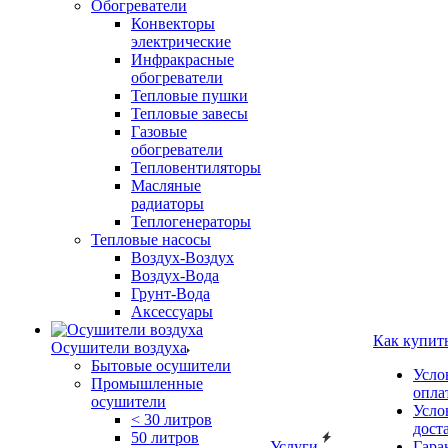
Обогреватели
Конвекторы
электрические
Инфракрасные
обогреватели
Тепловые пушки
Тепловые завесы
Газовые
обогреватели
Тепловентиляторы
Масляные
радиаторы
Теплогенераторы
Тепловые насосы
Воздух-Воздух
Воздух-Вода
Грунт-Вода
Аксессуары
Как купит
Осушители воздуха
Бытовые осушители
Усло
Промышленные
опла
осушители
Усло
< 30 литров
дост
50 литров
Услуги
Гара