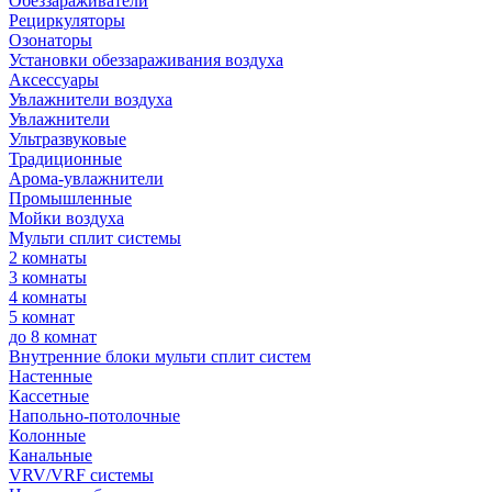
Обеззараживатели
Рециркуляторы
Озонаторы
Установки обеззараживания воздуха
Аксессуары
Увлажнители воздуха
Увлажнители
Ультразвуковые
Традиционные
Арома-увлажнители
Промышленные
Мойки воздуха
Мульти сплит системы
2 комнаты
3 комнаты
4 комнаты
5 комнат
до 8 комнат
Внутренние блоки мульти сплит систем
Настенные
Кассетные
Напольно-потолочные
Колонные
Канальные
VRV/VRF системы