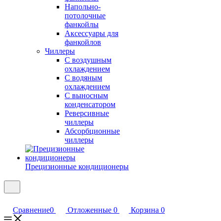
Напольно-
потолочные
фанкойлы
Аксессуары для
фанкойлов
Чиллеры
С воздушным
охлаждением
С водяным
охлаждением
С выносным
конденсатором
Реверсивные
чиллеры
Абсорбционные
чиллеры
Прецизионные кондиционеры
Сравнение
0
Отложенные
0
Корзина
0