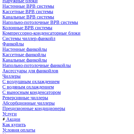
Наружные блоки
Настенные ВРВ системы
Кассетные ВРВ системы
Канальные ВРВ системы
Напольно-потолочные ВРВ системы
Колонные ВРВ системы
Компрессорно-конденсаторные блоки
Системы чиллер-фанкойл
Фанкойлы
Настенные фанкойлы
Кассетные фанкойлы
Канальные фанкойлы
Напольно-потолочные фанкойлы
Аксессуары для фанкойлов
Чиллеры
С воздушным охлаждением
С водяным охлаждением
С выносным конденсатором
Реверсивные чиллеры
Абсорбционные чиллеры
Прецизионные кондиционеры
Услуги
Акции
Как купить
Условия оплаты