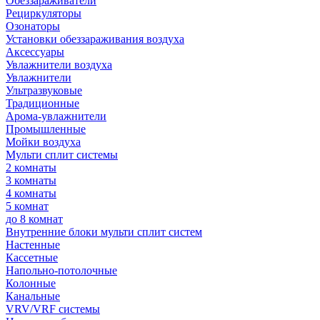
Обеззараживатели
Рециркуляторы
Озонаторы
Установки обеззараживания воздуха
Аксессуары
Увлажнители воздуха
Увлажнители
Ультразвуковые
Традиционные
Арома-увлажнители
Промышленные
Мойки воздуха
Мульти сплит системы
2 комнаты
3 комнаты
4 комнаты
5 комнат
до 8 комнат
Внутренние блоки мульти сплит систем
Настенные
Кассетные
Напольно-потолочные
Колонные
Канальные
VRV/VRF системы