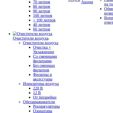
70 литров
Акции
на т
80 литров
Обме
90 литров
возв
100 литров
Вопр
> 100 литров
отве
40 литров
60 литров
Очистители воздуха
Очистители воздуха
Очистка +
Увлажнение
Cо сменными
фильтрами
Без сменных
фильтров
Фильтры и
аксессуары
Ионизаторы воздуха
220 В
12 В
От батарейки
Обеззараживатели
Рециркуляторы
Озонаторы