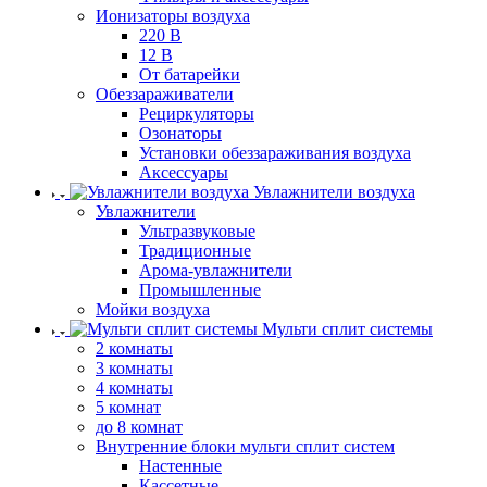
Ионизаторы воздуха
220 В
12 В
От батарейки
Обеззараживатели
Рециркуляторы
Озонаторы
Установки обеззараживания воздуха
Аксессуары
Увлажнители воздуха
Увлажнители
Ультразвуковые
Традиционные
Арома-увлажнители
Промышленные
Мойки воздуха
Мульти сплит системы
2 комнаты
3 комнаты
4 комнаты
5 комнат
до 8 комнат
Внутренние блоки мульти сплит систем
Настенные
Кассетные