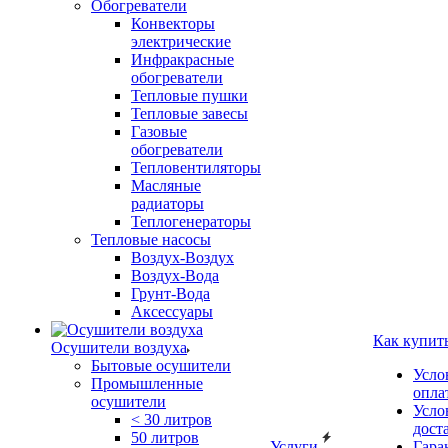
Обогреватели
Конвекторы
электрические
Инфракрасные
обогреватели
Тепловые пушки
Тепловые завесы
Газовые
обогреватели
Тепловентиляторы
Масляные
радиаторы
Теплогенераторы
Тепловые насосы
Воздух-Воздух
Воздух-Вода
Грунт-Вода
Аксессуары
Как купит
Осушители воздуха
Бытовые осушители
Усло
Промышленные
опла
осушители
Усло
< 30 литров
дост
50 литров
Услуги
Гара